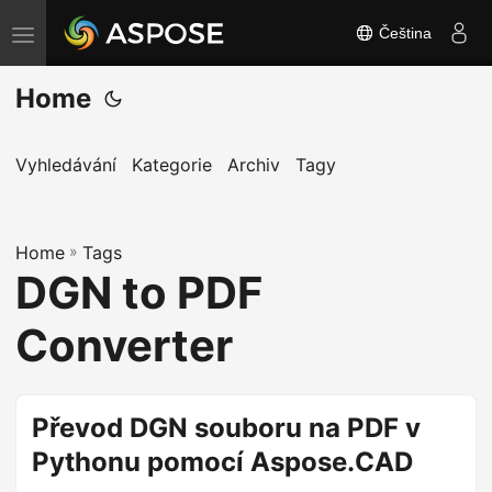
Čeština
P
ř
Home
e
p
n
Vyhledávání
Kategorie
Archiv
Tagy
o
u
Home
t
»
Tags
DGN to PDF
n
a
Converter
v
i
g
Převod DGN souboru na PDF v
a
Pythonu pomocí Aspose.CAD
c