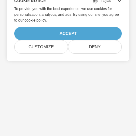
COOKIE NOTICE
To provide you with the best experience, we use cookies for
personalization, analytics, and ads. By using our site, you agree
to
our cookie policy
.
ACCEPT
CUSTOMIZE
DENY
Přihlaste se k odběru aktualizací produktu
Aspose
Získejte měsíční zpravodaje a nabídky přímo do vaší poštovní
schránky.