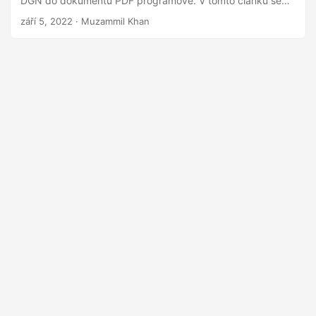
DGN do dokumentů PDF programově. V tomto článku se
dozvíte, jak převést soubor DGN do PDF pomocí C#.
září 5, 2022
· Muzammil Khan