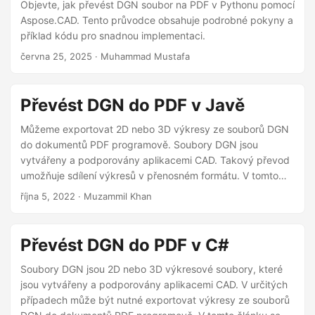
i
Objevte, jak převést DGN soubor na PDF v Pythonu pomocí
Aspose.CAD. Tento průvodce obsahuje podrobné pokyny a
příklad kódu pro snadnou implementaci.
června 25, 2025
· Muhammad Mustafa
Převést DGN do PDF v Javě
Můžeme exportovat 2D nebo 3D výkresy ze souborů DGN
do dokumentů PDF programově. Soubory DGN jsou
vytvářeny a podporovány aplikacemi CAD. Takový převod
umožňuje sdílení výkresů v přenosném formátu. V tomto
článku se dozvíte, jak převést soubor DGN do PDF pomocí
října 5, 2022
· Muzammil Khan
Java.
Převést DGN do PDF v C#
Soubory DGN jsou 2D nebo 3D výkresové soubory, které
jsou vytvářeny a podporovány aplikacemi CAD. V určitých
případech může být nutné exportovat výkresy ze souborů