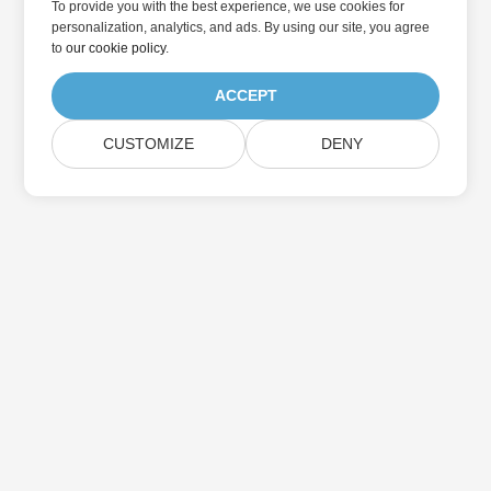
To provide you with the best experience, we use cookies for
personalization, analytics, and ads. By using our site, you agree
to
our cookie policy
.
ACCEPT
CUSTOMIZE
DENY
Přihlaste se k odběru aktualizací produktu
Aspose
Získejte měsíční zpravodaje a nabídky přímo do vaší poštovní
schránky.