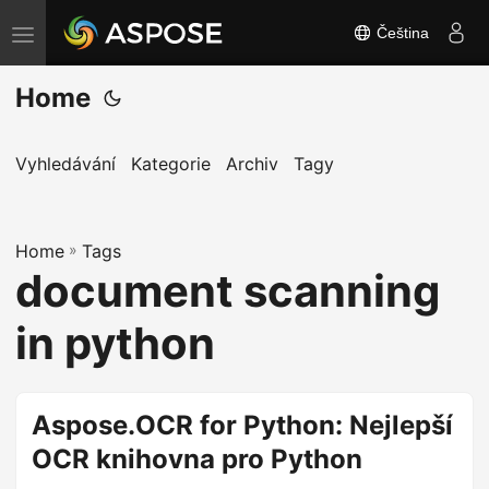
Čeština
P
ř
Home
e
p
n
Vyhledávání
Kategorie
Archiv
Tagy
o
u
Home
t
»
Tags
document scanning
n
a
in python
v
i
g
Aspose.OCR for Python: Nejlepší
a
OCR knihovna pro Python
c