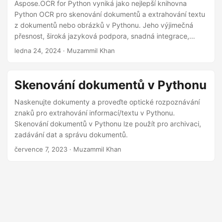
i
Aspose.OCR for Python vyniká jako nejlepší knihovna
Python OCR pro skenování dokumentů a extrahování textu
z dokumentů nebo obrázků v Pythonu. Jeho výjimečná
přesnost, široká jazyková podpora, snadná integrace,
robustní zpracování obrazu a všestrannost z něj činí
ledna 24, 2024
· Muzammil Khan
dokonalou volbu pro všechny vaše potřeby OCR.
Skenování dokumentů v Pythonu
Naskenujte dokumenty a proveďte optické rozpoznávání
znaků pro extrahování informací/textu v Pythonu.
Skenování dokumentů v Pythonu lze použít pro archivaci,
zadávání dat a správu dokumentů.
července 7, 2023
· Muzammil Khan