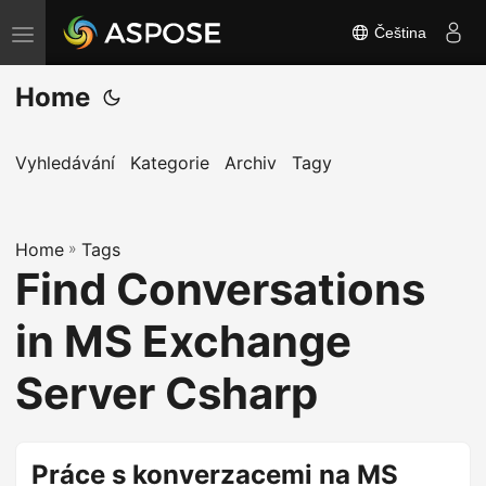
Čeština
P
ř
Home
e
p
n
Vyhledávání
Kategorie
Archiv
Tagy
o
u
Home
t
»
Tags
Find Conversations
n
a
in MS Exchange
v
i
Server Csharp
g
a
c
Práce s konverzacemi na MS