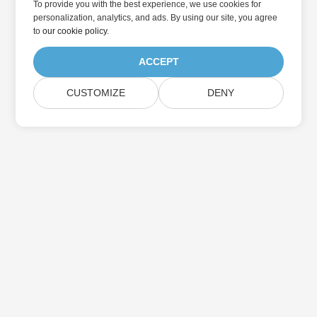
To provide you with the best experience, we use cookies for
personalization, analytics, and ads. By using our site, you agree
to
our cookie policy
.
ACCEPT
CUSTOMIZE
DENY
Přihlaste se k odběru aktualizací produktu
Aspose
Získejte měsíční zpravodaje a nabídky přímo do vaší poštovní
schránky.