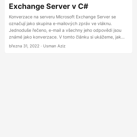
i
Exchange Server v C#
Konverzace na serveru Microsoft Exchange Server se
označují jako skupina e-mailových zpráv ve vláknu.
Jednoduše řečeno, e-mail a všechny jeho odpovědi jsou
známé jako konverzace. V tomto článku si ukážeme, jak
programově pracovat s konverzacemi na MS Exchange
března 31, 2022
· Usman Aziz
Server. Zejména se naučíte vyhledávat, kopírovat,
přesouvat a mazat konverzace na MS Exchange Server v
C# .NET.