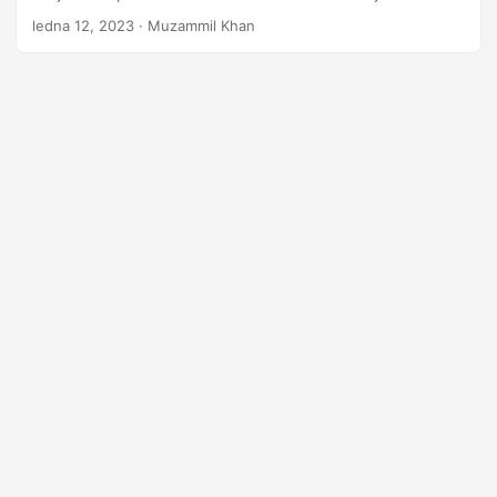
i
nástroje a metody pro převod GLB na FBX.
ledna 12, 2023
· Muzammil Khan