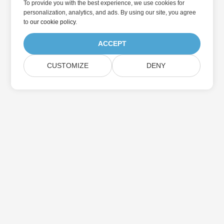
To provide you with the best experience, we use cookies for
personalization, analytics, and ads. By using our site, you agree
to
our cookie policy
.
ACCEPT
CUSTOMIZE
DENY
Přihlaste se k odběru aktualizací produktu
Aspose
Získejte měsíční zpravodaje a nabídky přímo do vaší poštovní
schránky.