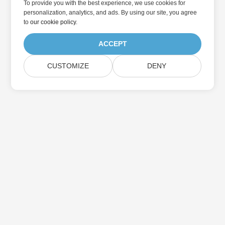
To provide you with the best experience, we use cookies for
personalization, analytics, and ads. By using our site, you agree
to
our cookie policy
.
ACCEPT
CUSTOMIZE
DENY
Přihlaste se k odběru aktualizací produktu
Aspose
Získejte měsíční zpravodaje a nabídky přímo do vaší poštovní
schránky.