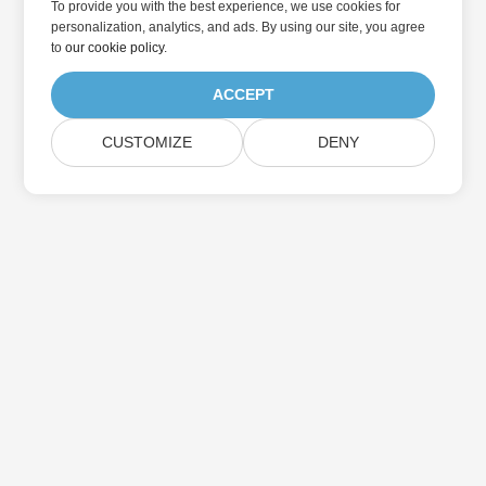
To provide you with the best experience, we use cookies for
personalization, analytics, and ads. By using our site, you agree
to
our cookie policy
.
ACCEPT
CUSTOMIZE
DENY
Přihlaste se k odběru aktualizací produktu
Aspose
Získejte měsíční zpravodaje a nabídky přímo do vaší poštovní
schránky.