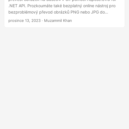
i
.NET API. Prozkoumáte také bezplatný online nástroj pro
bezproblémový převod obrázků PNG nebo JPG do
Base64.
prosince 13, 2023
· Muzammil Khan