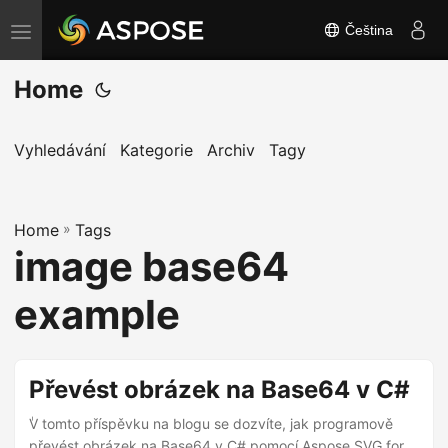
Čeština
P
ř
Home
e
p
n
Vyhledávání
Kategorie
Archiv
Tagy
o
u
Home
t
»
Tags
image base64
n
a
example
v
i
g
Převést obrázek na Base64 v C#
a
ٰV tomto příspěvku na blogu se dozvíte, jak programově
c
převést obrázek na Base64 v C# pomocí Aspose.SVG for