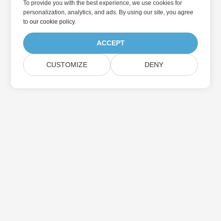
To provide you with the best experience, we use cookies for
personalization, analytics, and ads. By using our site, you agree
to
our cookie policy
.
ACCEPT
CUSTOMIZE
DENY
Přihlaste se k odběru aktualizací produktu
Aspose
Získejte měsíční zpravodaje a nabídky přímo do vaší poštovní
schránky.