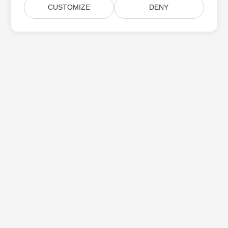
CUSTOMIZE
DENY
Přihlaste se k odběru aktualizací produktu
Aspose
Získejte měsíční zpravodaje a nabídky přímo do vaší poštovní
schránky.
Odeslat