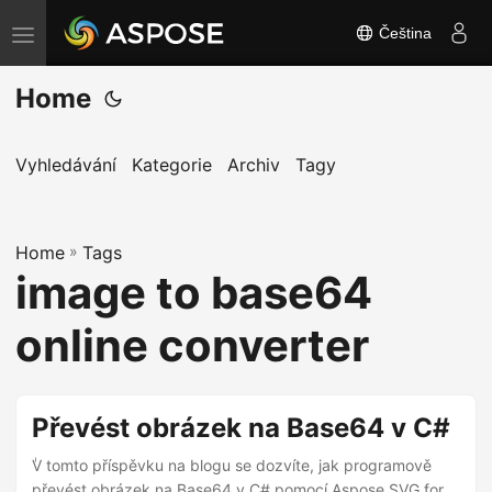
Čeština
P
ř
Home
e
p
n
Vyhledávání
Kategorie
Archiv
Tagy
o
u
Home
t
»
Tags
image to base64
n
a
online converter
v
i
g
Převést obrázek na Base64 v C#
a
ٰV tomto příspěvku na blogu se dozvíte, jak programově
c
převést obrázek na Base64 v C# pomocí Aspose.SVG for