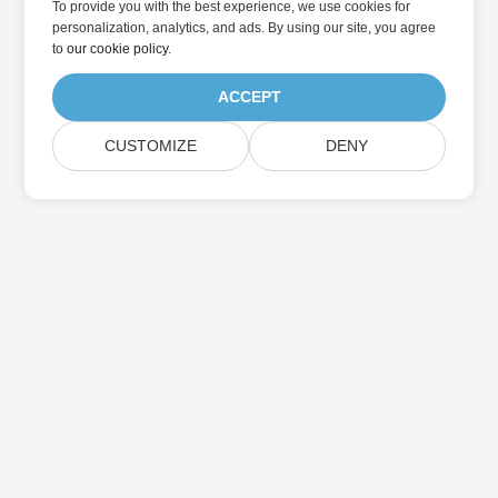
To provide you with the best experience, we use cookies for
personalization, analytics, and ads. By using our site, you agree
to
our cookie policy
.
ACCEPT
CUSTOMIZE
DENY
Přihlaste se k odběru aktualizací produktu
Aspose
Získejte měsíční zpravodaje a nabídky přímo do vaší poštovní
schránky.