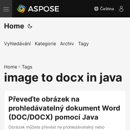
Čeština
P
ř
Home
e
p
n
Vyhledávání
Kategorie
Archiv
Tagy
o
u
Home
t
»
Tags
image to docx in java
n
a
v
Převeďte obrázek na
i
prohledávatelný dokument Word
g
a
(DOC/DOCX) pomocí Java
c
Obrázek můžete převést na prohledávatelný nebo