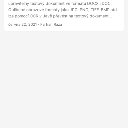
i
upravitelný textový dokument ve formátu DOCX i DOC.
Oblíbené obrazové formáty jako JPG, PNG, TIFF, BMP atd.
lze pomocí OCR v Javě převést na textový dokument
(DOC/DOCX).
června 22, 2021
· Farhan Raza