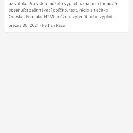
i
uživatelů. Pro vstup můžete vyplnit různá pole formuláře
obsahující zaškrtávací políčko, text, rádio a tlačítko
Odeslat. Formulář HTML můžete vytvořit nebo vyplnit
programově pomocí jazyka C#.
března 30, 2021
· Farhan Raza