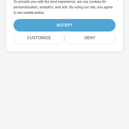
To provide you with the best experience, we use cookies for
personalization, analytics, and ads. By using our site, you agree
to
our cookie policy
.
ACCEPT
CUSTOMIZE
DENY
Přihlaste se k odběru aktualizací produktu
Aspose
Získejte měsíční zpravodaje a nabídky přímo do vaší poštovní
schránky.