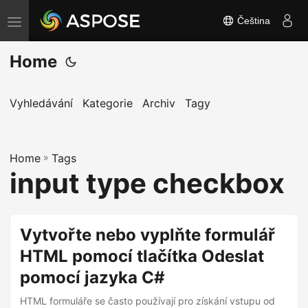
Čeština
P
ř
Home
e
p
n
Vyhledávání
Kategorie
Archiv
Tagy
o
u
Home
t
»
Tags
input type checkbox
n
a
v
Vytvořte nebo vyplňte formulář
i
HTML pomocí tlačítka Odeslat
g
a
pomocí jazyka C#
c
HTML formuláře se často používají pro získání vstupu od