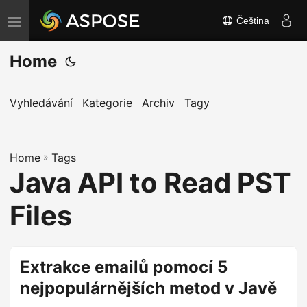
Čeština
P
ř
Home
e
p
n
Vyhledávání
Kategorie
Archiv
Tagy
o
u
Home
t
»
Tags
Java API to Read PST
n
a
Files
v
i
g
Extrakce emailů pomocí 5
a
nejpopulárnějších metod v Javě
c