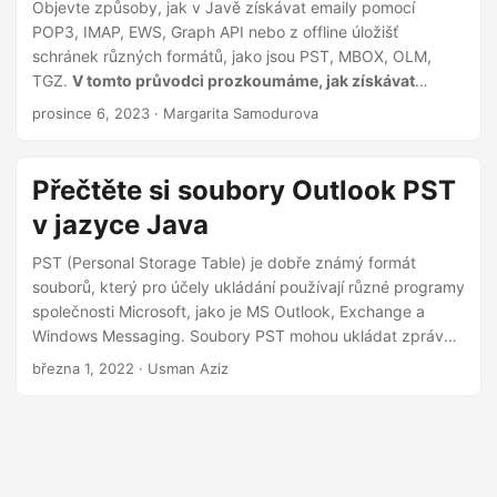
i
Objevte způsoby, jak v Javě získávat emaily pomocí
POP3, IMAP, EWS, Graph API nebo z offline úložišť
schránek různých formátů, jako jsou PST, MBOX, OLM,
TGZ.
V tomto průvodci prozkoumáme, jak získávat
emaily pomocí Aspose.Email pro Java prostřednictvím
prosince 6, 2023
· Margarita Samodurova
různých protokolů: POP3, IMAP, EWS (Exchange Web
Services) a Microsoft Graph API.
Přečtěte si soubory Outlook PST
v jazyce Java
PST (Personal Storage Table) je dobře známý formát
souborů, který pro účely ukládání používají různé programy
společnosti Microsoft, jako je MS Outlook, Exchange a
Windows Messaging. Soubory PST mohou ukládat zprávy,
kontakty a informace o dalších položkách, jako jsou
března 1, 2022
· Usman Aziz
kalendáře, události atd. V určitých případech může být
nutné soubor PST analyzovat a extrahovat z něj data
programově. Abychom toho dosáhli, tento článek ukazuje,
jak číst soubory MS Outlook PST pomocí Java. Dozvíte se,
jak extrahovat informace o složkách, číst e-maily a načítat