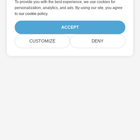
To provide you with the best experience, we use cookies for
personalization, analytics, and ads. By using our site, you agree
to
our cookie policy
.
ACCEPT
CUSTOMIZE
DENY
Přihlaste se k odběru aktualizací produktu
Aspose
Získejte měsíční zpravodaje a nabídky přímo do vaší poštovní
schránky.