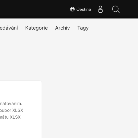
O
Čeština
edávání
Kategorie
Archiv
Tagy
rmátováním.
soubor XLSX
rmátu XLSX