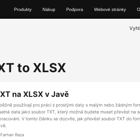
Produkty
Nákup
Podpora
Webové stránky
Vyhl
XT to XLSX
TXT na XLSX v Javě
běžně používají pro práci s prostými daty s malým nebo žádným fo
íselná data jako soubor TXT, který možná budete muset převést na 
zpracování. V tomto článku se dozvíte, jak převést soubor TXT do fo
vě.
 Farhan Raza