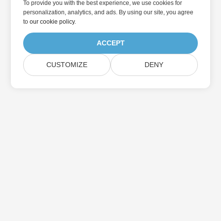
To provide you with the best experience, we use cookies for
personalization, analytics, and ads. By using our site, you agree
to
our cookie policy
.
ACCEPT
CUSTOMIZE
DENY
Přihlaste se k odběru aktualizací produktu
Aspose
Získejte měsíční zpravodaje a nabídky přímo do vaší poštovní
schránky.