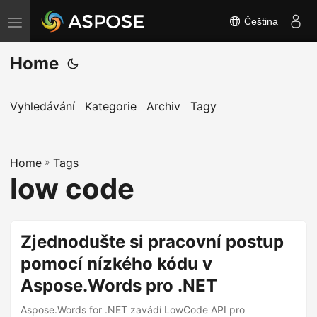
Čeština
P
ř
Home
e
p
n
Vyhledávání
Kategorie
Archiv
Tagy
o
u
Home
t
»
Tags
low code
n
a
v
Zjednodušte si pracovní postup
i
pomocí nízkého kódu v
g
a
Aspose.Words pro .NET
c
Aspose.Words for .NET zavádí LowCode API pro