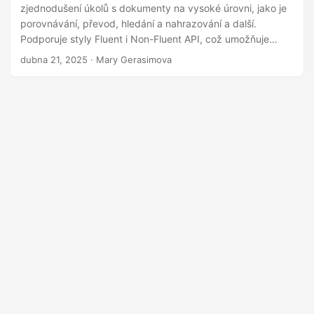
i
zjednodušení úkolů s dokumenty na vysoké úrovni, jako je
porovnávání, převod, hledání a nahrazování a další.
Podporuje styly Fluent i Non-Fluent API, což umožňuje
vývojářům psát méně kódu při zachování flexibility. Ideální
dubna 21, 2025
· Mary Gerasimova
pro scénáře, kde záleží na rychlosti a jednoduchosti –
LowCode API zvyšuje produktivitu bez obětování
schopností.