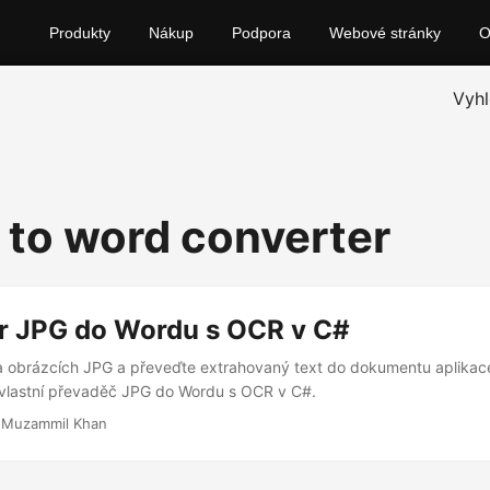
Produkty
Nákup
Podpora
Webové stránky
Vyhl
g to word converter
r JPG do Wordu s OCR v C#
 obrázcích JPG a převeďte extrahovaný text do dokumentu aplikac
 vlastní převaděč JPG do Wordu s OCR v C#.
 Muzammil Khan