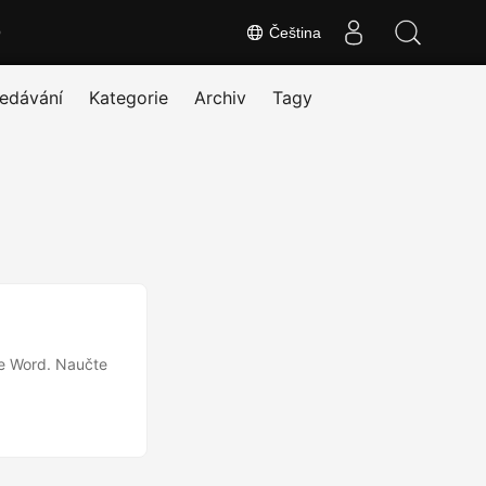
O
Čeština
edávání
Kategorie
Archiv
Tagy
e Word. Naučte