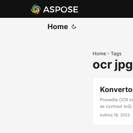
Home
Home
»
Tags
ocr jp
Konverto
Proveďte OCR na
se vyvinout svůj
května 18, 2023
·