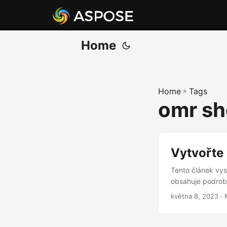
Home
Home
»
Tags
omr sh
Vytvořte 
Tento článek vysv
obsahuje podrobn
května 8, 2023
· 