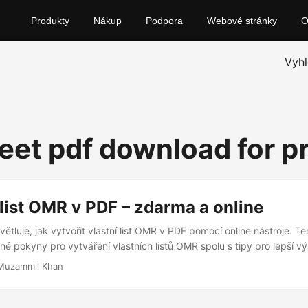
Produkty
Nákup
Podpora
Webové stránky
Vyhl
eet pdf download for p
list OMR v PDF – zdarma a online
ětluje, jak vytvořit vlastní list OMR v PDF pomocí online nástroje. T
é pokyny pro vytváření vlastních listů OMR spolu s tipy pro lepší vý
Muzammil Khan