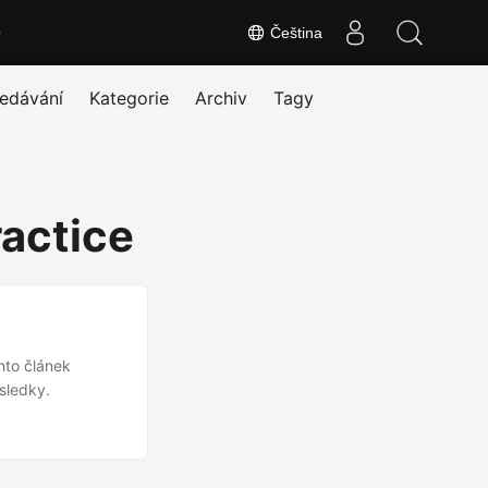
O
Čeština
edávání
Kategorie
Archiv
Tagy
ractice
ento článek
sledky.