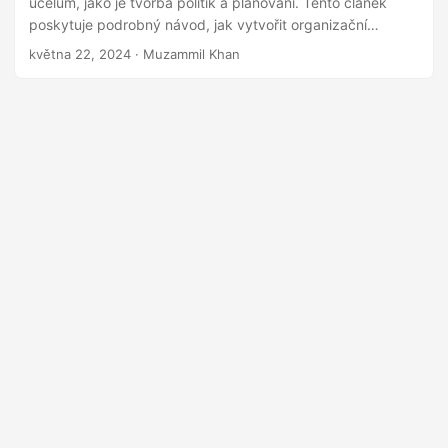
účelům, jako je tvorba politik a plánování. Tento článek
i
poskytuje podrobný návod, jak vytvořit organizační
schéma v Pythonu pomocí Aspose.Diagram API.
května 22, 2024
· Muzammil Khan