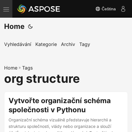
Čeština
P
ř
Home
e
p
n
Vyhledávání
Kategorie
Archiv
Tagy
o
u
Home
t
»
Tags
org structure
n
a
v
Vytvořte organizační schéma
i
společnosti v Pythonu
g
a
Organizační schéma vizuálně představuje hierarchii a
c
strukturu společnosti, vlády nebo organizace a slouží