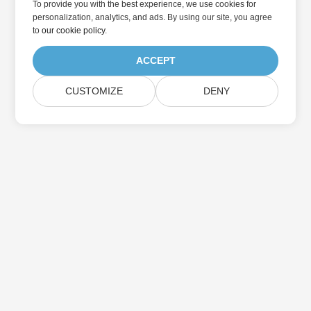
To provide you with the best experience, we use cookies for
personalization, analytics, and ads. By using our site, you agree
to
our cookie policy
.
ACCEPT
CUSTOMIZE
DENY
Přihlaste se k odběru aktualizací produktu
Aspose
Získejte měsíční zpravodaje a nabídky přímo do vaší poštovní
schránky.