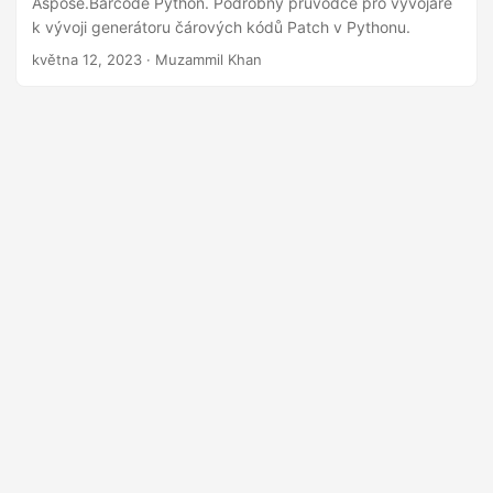
Aspose.Barcode Python. Podrobný průvodce pro vývojáře
i
k vývoji generátoru čárových kódů Patch v Pythonu.
května 12, 2023
· Muzammil Khan