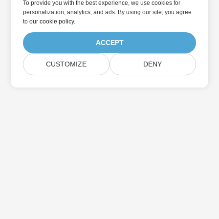
To provide you with the best experience, we use cookies for
personalization, analytics, and ads. By using our site, you agree
to
our cookie policy
.
ACCEPT
CUSTOMIZE
DENY
Přihlaste se k odběru aktualizací produktu
Aspose
Získejte měsíční zpravodaje a nabídky přímo do vaší poštovní
schránky.