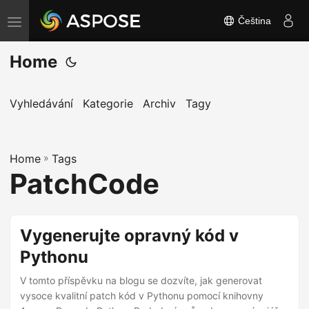
Čeština
P
ř
Home
e
p
n
Vyhledávání
Kategorie
Archiv
Tagy
o
u
Home
t
»
Tags
PatchCode
n
a
v
Vygenerujte opravný kód v
i
Pythonu
g
a
V tomto příspěvku na blogu se dozvíte, jak generovat
c
vysoce kvalitní patch kód v Pythonu pomocí knihovny