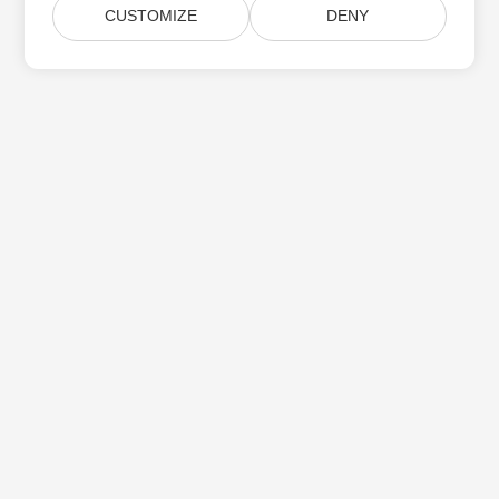
CUSTOMIZE
DENY
Přihlaste se k odběru aktualizací produktu
Aspose
Získejte měsíční zpravodaje a nabídky přímo do vaší poštovní
schránky.
Odeslat