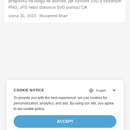
příspěvku na blogu se dozvíte, jak vytvořit SVG s vloženým
i
PNG, JPG nebo dokonce SVG pomocí C#.
srpna 30, 2023
· Muzammil Khan
COOKIE NOTICE
To provide you with the best experience, we use cookies for
personalization, analytics, and ads. By using our site, you agree
to
our cookie policy
.
ACCEPT