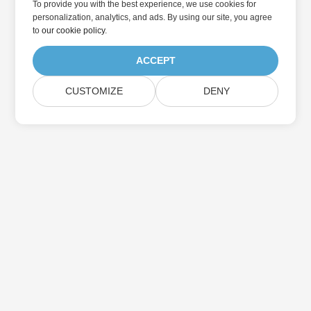
To provide you with the best experience, we use cookies for
personalization, analytics, and ads. By using our site, you agree
to
our cookie policy
.
ACCEPT
CUSTOMIZE
DENY
Přihlaste se k odběru aktualizací produktu
Aspose
Získejte měsíční zpravodaje a nabídky přímo do vaší poštovní
schránky.