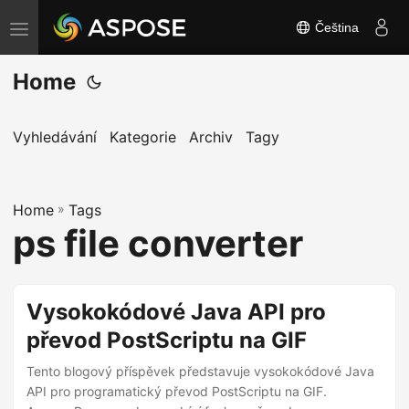
Čeština
P
ř
Home
e
p
n
Vyhledávání
Kategorie
Archiv
Tagy
o
u
Home
t
»
Tags
ps file converter
n
a
v
Vysokokódové Java API pro
i
převod PostScriptu na GIF
g
a
Tento blogový příspěvek představuje vysokokódové Java
c
API pro programatický převod PostScriptu na GIF.