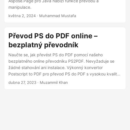
Aspose.Page pro Java nabízí funkce převodu a
i
manipulace.
května 2, 2024
· Muhammad Mustafa
Převod PS do PDF online –
bezplatný převodník
Naučte se, jak převést PS do PDF pomocí našeho
bezplatného online převodníku PS2PDF. Nevyžaduje se
žádné stahování ani instalace. Výkonný konvertor
Postscript to PDF pro převod PS do PDF s vysokou kvalitou
a přesností.
dubna 27, 2023
· Muzammil Khan