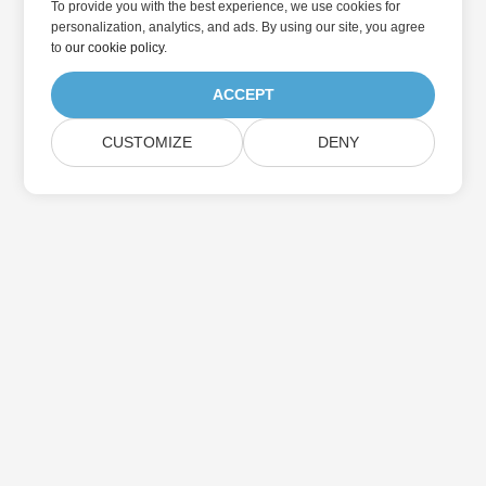
To provide you with the best experience, we use cookies for
personalization, analytics, and ads. By using our site, you agree
to
our cookie policy
.
ACCEPT
CUSTOMIZE
DENY
Přihlaste se k odběru aktualizací produktu
Aspose
Získejte měsíční zpravodaje a nabídky přímo do vaší poštovní
schránky.