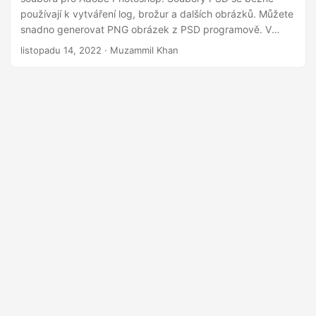
i
používají k vytváření log, brožur a dalších obrázků. Můžete
snadno generovat PNG obrázek z PSD programově. V
tomto článku se dozvíte, jak převést PSD na obrázek PNG
listopadu 14, 2022
· Muzammil Khan
v C#.