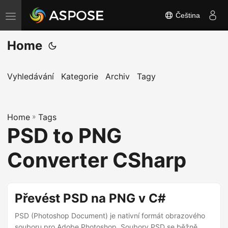
Čeština
P
ř
Home
e
p
n
Vyhledávání
Kategorie
Archiv
Tagy
o
u
Home
t
»
Tags
PSD to PNG
n
a
Converter CSharp
v
i
g
Převést PSD na PNG v C#
a
PSD (Photoshop Document) je nativní formát obrazového
c
souboru pro Adobe Photoshop. Soubory PSD se běžně