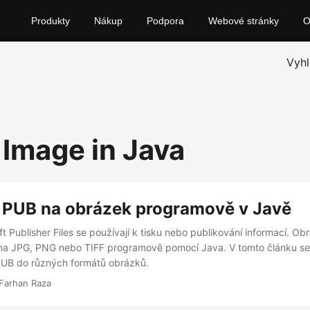
Produkty
Nákup
Podpora
Webové stránky
Vyhl
 Image in Java
 PUB na obrázek programově v Javě
t Publisher Files se používají k tisku nebo publikování informací. O
na JPG, PNG nebo TIFF programově pomocí Java. V tomto článku se 
PUB do různých formátů obrázků.
Farhan Raza