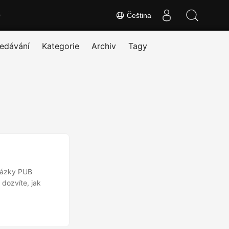
O
Čeština
edávání
Kategorie
Archiv
Tagy
brázky PUB
dozvíte, jak