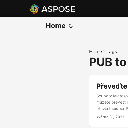
Home
Home
»
Tags
PUB to
Převeďte
Soubory Microsof
můžete převést 
převést soubor 
května 31, 2021
· 