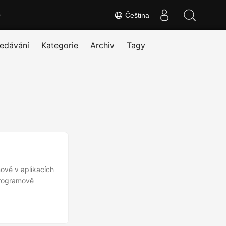
O
Čeština
edávání
Kategorie
Archiv
Tagy
ově v aplikacích
programově