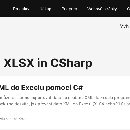
Produkty
Nákup
Podpora
Webové stránky
Vyhl
 XLSX in CSharp
ML do Excelu pomocí C#
 můžete snadno exportovat data ze souboru XML do Excelu program
lánku se dozvíte, jak převést data XML do Excelu (XLSX nebo XLS) 
 Muzammil Khan