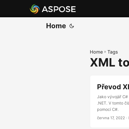
Home
Home
»
Tags
XML to
Převod X
Jako vývojář C#
.NET. V tomto č
pomocí C#.
června 17, 2022
·