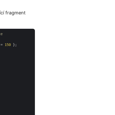
ící fragment
ce
 = 
150
 };
