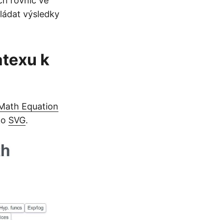
ch rovnic ve
ládat výsledky
atexu k
Math Equation
ko
SVG
.