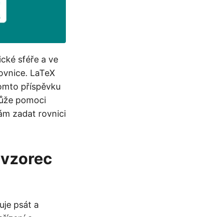
cké sféře a ve
ovnice. LaTeX
tomto příspěvku
může pomoci
ám zadat rovnici
 vzorec
je psát a