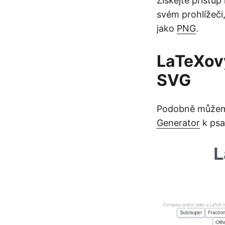
Získejte přístu
svém prohlížeči
jako
PNG
.
LaTeXový
SVG
Podobně můžeme 
Generator
k psa