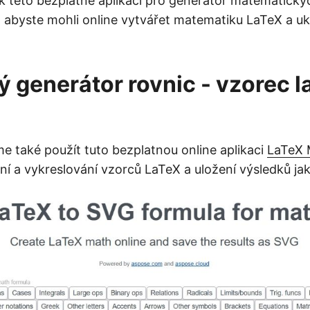
p k této bezplatné aplikaci pro generátor matematický
, abyste mohli online vytvářet matematiku LaTeX a uk
 generátor rovnic - vzorec l
také použít tuto bezplatnou online aplikaci
LaTeX 
ní a vykreslování vzorců LaTeX a uložení výsledků ja