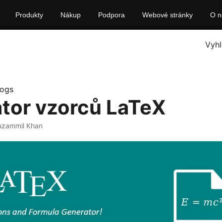
Produkty
Nákup
Podpora
Webové stránky
O n
Vyhl
logs
tor vzorců LaTeX
uzammil Khan