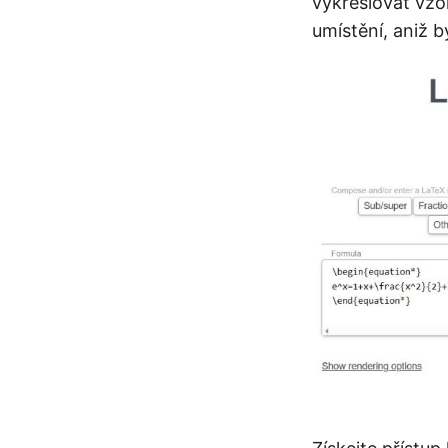
vykreslovat vzo
umístění, aniž b