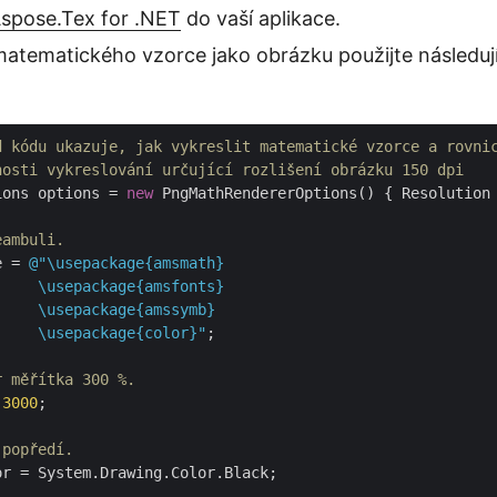
Aspose.Tex for .NET
do vaší aplikace.
matematického vzorce jako obrázku použijte následuj
d kódu ukazuje, jak vykreslit matematické vzorce a rovni
nosti vykreslování určující rozlišení obrázku 150 dpi
ions options = 
new
 PngMathRendererOptions() { Resolution
eambuli.
e = 
@"\usepackage{amsmath}

    \usepackage{amsfonts}

    \usepackage{amssymb}

     \usepackage{color}"
;

r měřítka 300 %.
 
3000
;

 popředí.
r = System.Drawing.Color.Black;
