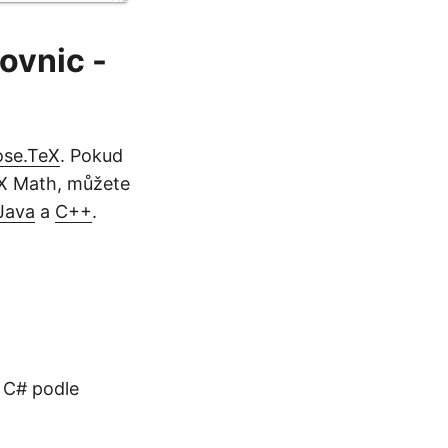
ovnic -
ose.TeX
. Pokud
TeX Math, můžete
Java
a
C++
.
 C# podle