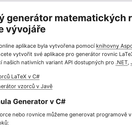
 generátor matematických r
e vývojáře
online aplikace byla vytvořena pomocí
knihovny Asp
chcete vytvořit své aplikace pro generátor rovnic La
í našich nativních variant API dostupných pro
.NET
,
orců LaTeX v C#
erátor vzorců v Javě
ula Generator v C#
orce nebo rovnice můžeme generovat programově v
oků: