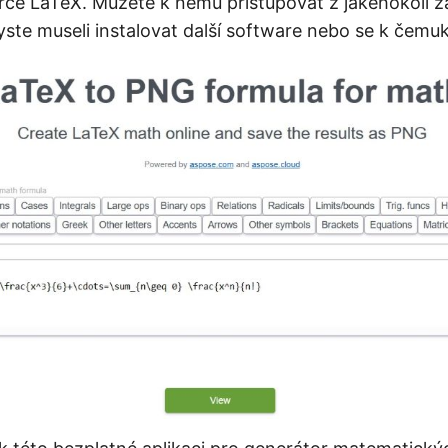
rce LaTeX. Můžete k němu přistupovat z jakéhokoli za
yste museli instalovat další software nebo se k čemuko