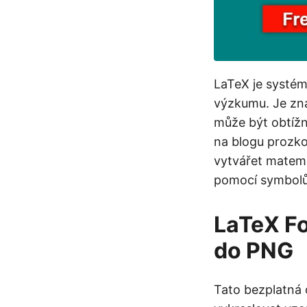
LaTeX je systém
výzkumu. Je zná
může být obtížn
na blogu prozk
vytvářet matema
pomocí symbolů
LaTeX Fo
do PNG
Tato bezplatná 