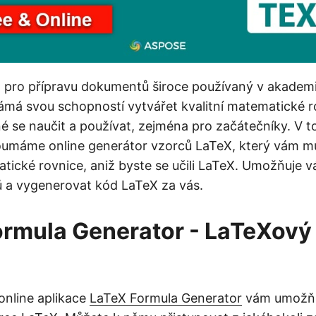
 pro přípravu dokumentů široce používaný v akademi
má svou schopností vytvářet kvalitní matematické r
é se naučit a používat, zejména pro začátečníky. V 
oumáme online generátor vzorců LaTeX, který vám 
tické rovnice, aniž byste se učili LaTeX. Umožňuje v
 a vygenerovat kód LaTeX za vás.
rmula Generator - LaTeXový
online aplikace
LaTeX Formula Generator
vám umožňu