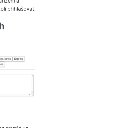
řízení a
li přihlašovat.