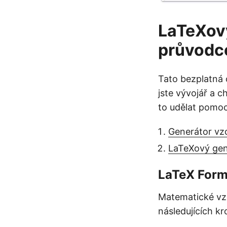
LaTeXový
průvodc
Tato bezplatná 
jste vývojář a 
to udělat pomoc
Generátor vz
LaTeXový gen
LaTeX Form
Matematické vz
následujících kr