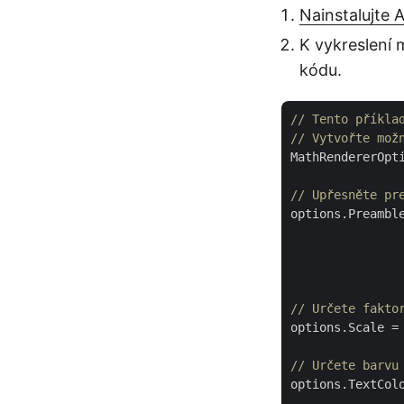
Nainstalujte 
K vykreslení 
kódu.
// Tento příkla
// Vytvořte mož
MathRendererOpt
// Upřesněte pr
options.Preambl
                
                
               
// Určete fakto
options.Scale =
// Určete barvu
options.TextColo