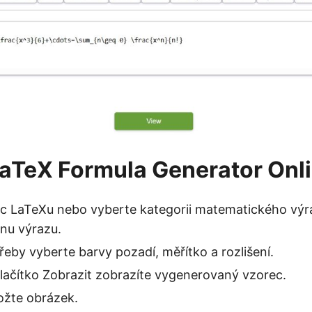
LaTeX Formula Generator Onl
ec LaTeXu nebo vyberte kategorii matematického výr
nu výrazu.
řeby vyberte barvy pozadí, měřítko a rozlišení.
tlačítko Zobrazit zobrazíte vygenerovaný vzorec.
ožte obrázek.