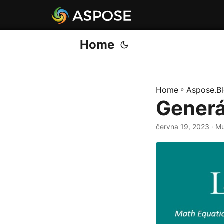
Home
Home
»
Aspose.B
Generá
června 19, 2023
· M