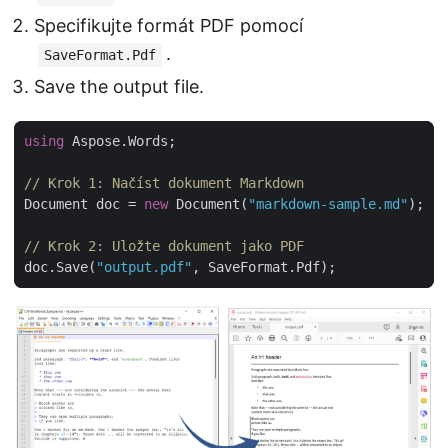
Specifikujte formát PDF pomocí
.
SaveFormat.Pdf
Save the output file.
using
// Krok 1: Načíst dokument Markdown
Document doc = 
new
 Document(
"markdown-sample.md"
// Krok 2: Uložte dokument jako PDF
doc.Save(
"output.pdf"