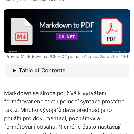
i
Převod Markdown na PDF v C# pomocí Aspose.Words for .NET
Table of Contents
Markdown se široce používá k vytváření
formátovaného textu pomocí syntaxe prostého
textu. Mnoho vývojářů dává přednost jeho
použití pro dokumentaci, poznámky a
formátování obsahu. Nicméně často nastávají