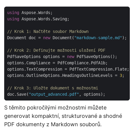
using
using
// Krok 1: Načtěte soubor Markdown
Document doc = 
new
 Document(
"markdown-sample.md"
// Krok 2: Definujte možnosti uložení PDF
PdfSaveOptions options = 
new
options.OutlineOptions.HeadingsOutlineLevels = 
3
// Krok 3: Uložte dokument s možnostmi
doc.Save(
"output_advanced.pdf"
S těmito pokročilými možnostmi můžete
generovat kompaktní, strukturované a shodné
PDF dokumenty z Markdown souborů.