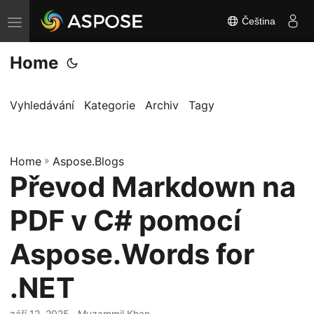
Čeština
P
ř
Home
e
p
n
Vyhledávání
Kategorie
Archiv
Tagy
o
u
Home
t
»
Aspose.Blogs
Převod Markdown na
n
a
PDF v C# pomocí
v
i
Aspose.Words for
g
.NET
a
c
září 12, 2025
· Muzammil Khan