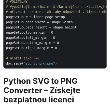
# VOLITELNÝ
# Vypočítejte maximální šířku a výšku a aktualizujte 
# oříznout dokument tak, aby odpovídal velikosti obrá
pageSetup = builder.page_setup

pageSetup.page_width = shape.width

pageSetup.page_height = shape.height

pageSetup.top_margin = 0

pageSetup.left_margin = 0

pageSetup.bottom_margin = 0

pageSetup.right_margin = 0

# uložit jako PNG
doc.save(
"svg-to-png.png"
Python SVG to PNG
Converter – Získejte
bezplatnou licenci