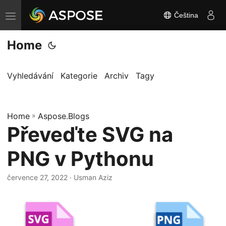
Čeština
P
ř
Home
e
p
n
Vyhledávání
Kategorie
Archiv
Tagy
o
u
Home
t
»
Aspose.Blogs
Převeďte SVG na
n
a
PNG v Pythonu
v
i
července 27, 2022
· Usman Aziz
g
a
c