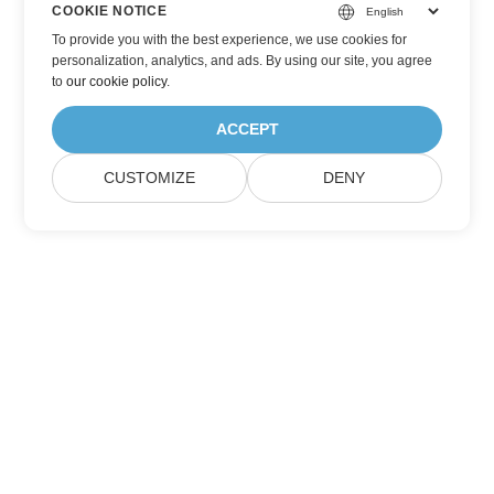
COOKIE NOTICE
To provide you with the best experience, we use cookies for
personalization, analytics, and ads. By using our site, you agree
to
our cookie policy
.
ACCEPT
CUSTOMIZE
DENY
Přihlaste se k aktualizacím produktů
Aspose
Získávejte měsíční newslettery a nabídky přímo do své poštovní