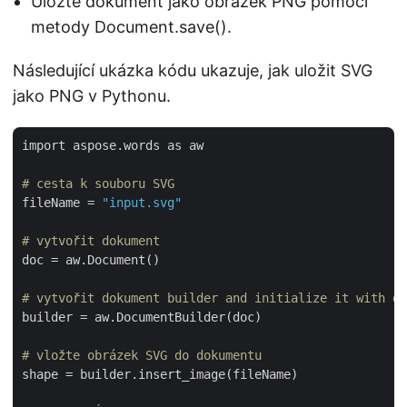
Uložte dokument jako obrázek PNG pomocí
metody Document.save().
Následující ukázka kódu ukazuje, jak uložit SVG
jako PNG v Pythonu.
import aspose.words as aw

# cesta k souboru SVG
fileName = 
"input.svg"
# vytvořit dokument
doc = aw.Document()

# vytvořit dokument builder and initialize it with do
builder = aw.DocumentBuilder(doc)

# vložte obrázek SVG do dokumentu
shape = builder.insert_image(fileName)
