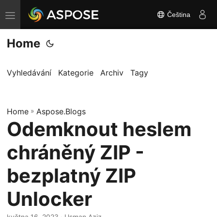
Čeština
P
ř
Home
e
p
n
Vyhledávání
Kategorie
Archiv
Tagy
o
u
Home
t
»
Aspose.Blogs
Odemknout heslem
n
a
chráněný ZIP -
v
i
bezplatný ZIP
g
Unlocker
a
c
května 16, 2023
· Usman Aziz