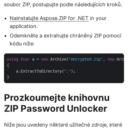
soubor ZIP, postupujte podle následujících kroků.
Nainstalujte Aspose.ZIP for .NET
in your
application.
Odemkněte a extrahujte chráněný ZIP pomocí
kódu níže:
using
 (
var
 a = 
new
 Archive(
"encrypted.zip"
, 
new
 Archi
{

    a.ExtractToDirectory(
"."
);

Prozkoumejte knihovnu
ZIP Password Unlocker
Níže jsou uvedeny některé užitečné zdroje, které