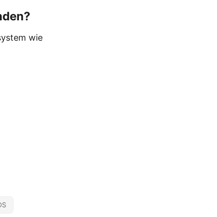
enden?
system wie
DS