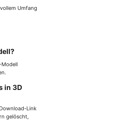
n vollem Umfang
dell?
D-Modell
en.
s in 3D
n Download-Link
rn gelöscht,