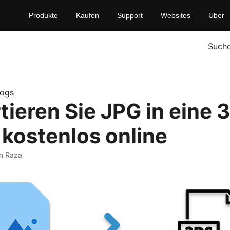
Produkte
Kaufen
Support
Websites
Über
Such
logs
tieren Sie JPG in eine 
 kostenlos online
n Raza