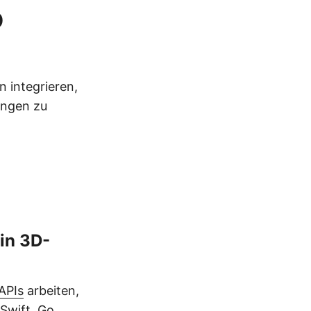
D
 integrieren,
ungen zu
ein 3D-
APIs
arbeiten,
Swift, Go