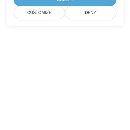
CUSTOMIZE
DENY
Abonnieren Sie Aspose-
Produktaktualisierungen
Erhalten Sie monatliche Newsletter & Angebote direkt in Ihr
Postfach.