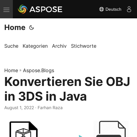
Deutsch
N
a
Home
v
i
g
Suche
Kategorien
Archiv
Stichworte
a
t
Home
i
»
Aspose.Blogs
Konvertieren Sie OBJ
o
n
in 3DS in Java
u
m
August 1, 2022
· Farhan Raza
s
c
h