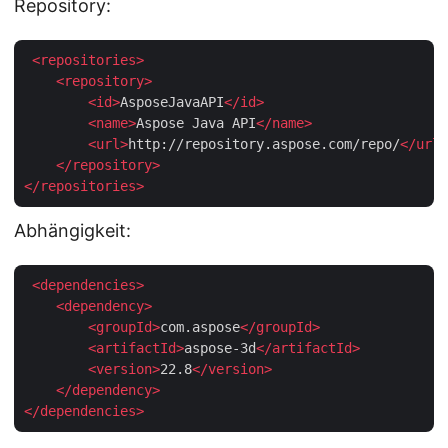
Repository:
<
repositories
>
<
repository
>
<
id
>
AsposeJavaAPI
</
id
>
<
name
>
Aspose Java API
</
name
>
<
url
>
http://repository.aspose.com/repo/
</
url
>
</
repository
>
</
repositories
>
Abhängigkeit:
<
dependencies
>
<
dependency
>
<
groupId
>
com.aspose
</
groupId
>
<
artifactId
>
aspose-3d
</
artifactId
>
<
version
>
22.8
</
version
>
</
dependency
>
</
dependencies
>