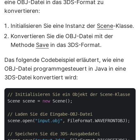
eine OBJ-Datei in das 3DS-Format zu
konvertieren:
Initialisieren Sie eine Instanz der
Scene
-Klasse.
Konvertieren Sie die OBJ-Datei mit der
Methode
Save
in das 3DS-Format.
Das folgende Codebeispiel erläutert, wie eine
OBJ-Datei programmgesteuert in Java in eine
3DS-Datei konvertiert wird:
// Initialisieren Sie ein Objekt der Scene-Klasse
Scene scene = 
new
 Scene();

// Laden Sie die Eingabe-OBJ-Datei
scene.open(
"input.obj"
, FileFormat.WAVEFRONTOBJ);

// Speichern Sie die 3DS-Ausgabedatei