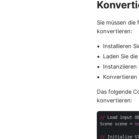
Konverti
Sie müssen die 
konvertieren:
Installieren S
Laden Sie die
Instanziieren
Konvertieren 
Das folgende Co
konvertieren:
//
 Load input O
Scene scene = 
n
//
 Initialize S