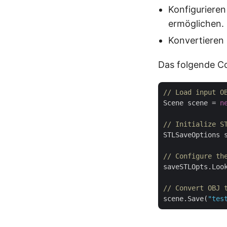
Konfigurieren
ermöglichen.
Konvertieren 
Das folgende Co
// Load input O
Scene scene = 
n
// Initialize S
STLSaveOptions 
// Configure th
saveSTLOpts.Loo
// Convert OBJ 
scene.Save(
"tes