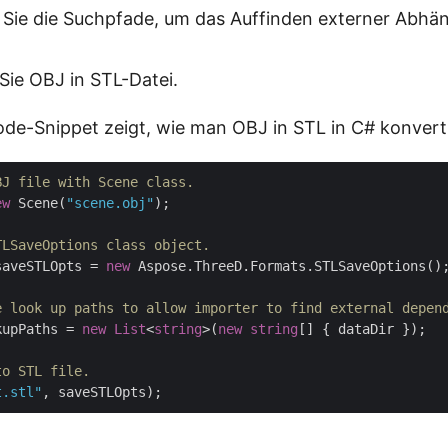
 Sie die Suchpfade, um das Auffinden externer Abhän
Sie OBJ in STL-Datei.
de-Snippet zeigt, wie man OBJ in STL in C# konverti
BJ file with Scene class.
ew
 Scene(
"scene.obj"
);

TLSaveOptions class object.
saveSTLOpts = 
new
 Aspose.ThreeD.Formats.STLSaveOptions();
e look up paths to allow importer to find external depen
kupPaths = 
new
List
<
string
>(
new
string
[] { dataDir });

to STL file.
t.stl"