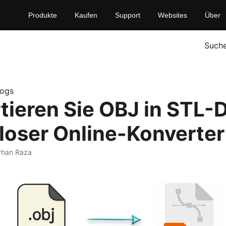
Produkte
Kaufen
Support
Websites
Über
Such
logs
tieren Sie OBJ in STL-D
loser Online-Konverter
rhan Raza