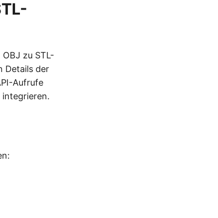
STL-
n OBJ zu STL-
 Details der
API-Aufrufe
integrieren.
en: