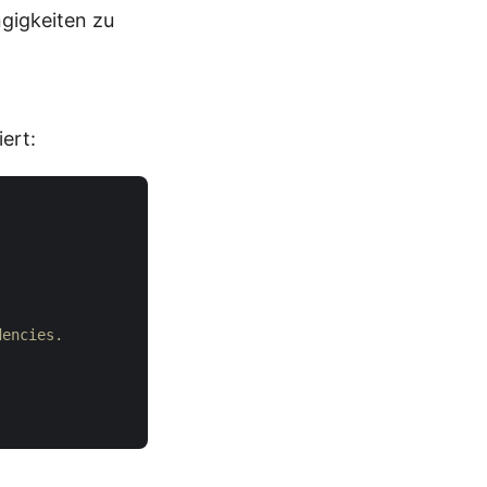
gigkeiten zu
ert:


dencies.