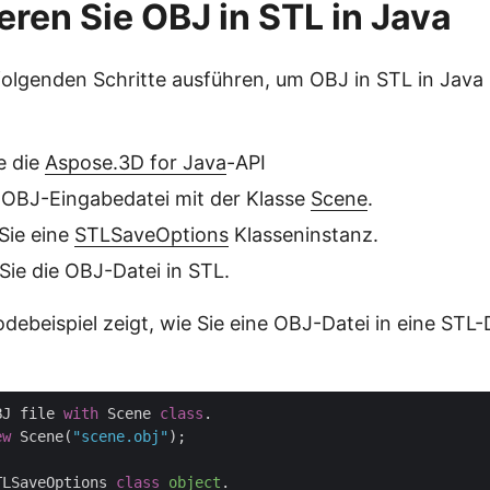
eren Sie OBJ in STL in Java
folgenden Schritte ausführen, um OBJ in STL in Java
ie die
Aspose.3D for Java
-API
 OBJ-Eingabedatei mit der Klasse
Scene
.
 Sie eine
STLSaveOptions
Klasseninstanz.
Sie die OBJ-Datei in STL.
debeispiel zeigt, wie Sie eine OBJ-Datei in eine STL-
BJ file 
with
 Scene 
class
.

ew
 Scene(
"scene.obj"
);

TLSaveOptions 
class
object
.