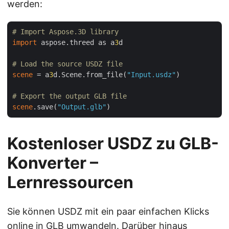
werden:
# Import Aspose.3D library 
import
 aspose.threed as a
3
d

# Load the source USDZ file
scene
 = a
3
d.Scene.from_file(
"Input.usdz"
)

# Export the output GLB file
scene
.save(
"Output.glb"
Kostenloser USDZ zu GLB-
Konverter –
Lernressourcen
Sie können USDZ mit ein paar einfachen Klicks
online in GLB umwandeln. Darüber hinaus