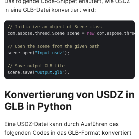
Das folgende Code-Snippet erläutert, wie USDZ
in eine GLB-Datei konvertiert wird:
// Initialize an object of Scene class
com.aspose.threed.Scene scene = 
new
 com.aspose.threed
// Open the scene from the given path
scene.open(
"Input.usdz"
);

// Save output GLB file
scene.save(
"Output.glb"
Konvertierung von USDZ in
GLB in Python
Eine USDZ-Datei kann durch Ausführen des
folgenden Codes in das GLB-Format konvertiert