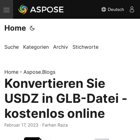
Deutsch
N
a
Home
v
i
g
Suche
Kategorien
Archiv
Stichworte
a
t
Home
i
»
Aspose.Blogs
Konvertieren Sie
o
n
USDZ in GLB-Datei -
u
m
kostenlos online
s
c
Februar 17, 2023
· Farhan Raza
h