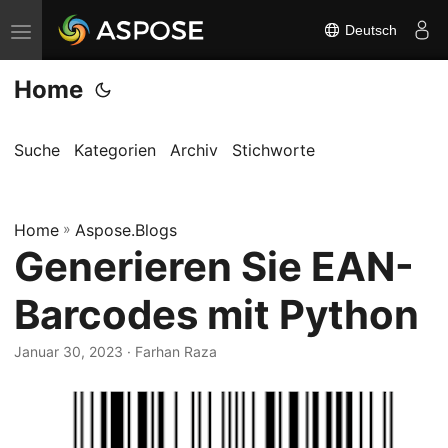
Deutsch
N
a
Home
v
i
g
Suche
Kategorien
Archiv
Stichworte
a
t
Home
i
»
Aspose.Blogs
Generieren Sie EAN-
o
n
Barcodes mit Python
u
m
Januar 30, 2023
· Farhan Raza
s
c
h