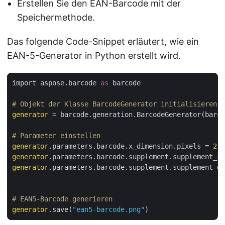
Erstellen Sie den EAN-Barcode mit der
Speichermethode.
Das folgende Code-Snippet erläutert, wie ein
EAN-5-Generator in Python erstellt wird.
import aspose.barcode 
as
 barcode

# Objekt der Klasse BarcodeGenerator initialisieren
generator
 = barcode.generation.BarcodeGenerator(barco
# Parameter einstellen
generator
.parameters.barcode.x_dimension.pixels = 
2
generator
.parameters.barcode.supplement.supplement_sp
generator
.parameters.barcode.supplement.supplement_da
# EAN5-Barcode generieren
generator
.save(
"ean5-barcode.png"