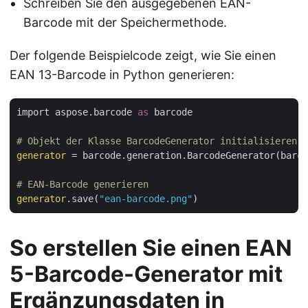
Schreiben Sie den ausgegebenen EAN-
Barcode mit der Speichermethode.
Der folgende Beispielcode zeigt, wie Sie einen
EAN 13-Barcode in Python generieren:
import aspose.barcode 
as
 barcode

# Objekt der Klasse BarcodeGenerator initialisieren
generator
 = barcode.generation.BarcodeGenerator(barco
# EAN-Barcode generieren
generator
.save(
"ean-barcode.png"
So erstellen Sie einen EAN
5-Barcode-Generator mit
Ergänzungsdaten in