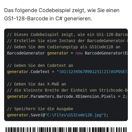
Das folgende Codebeispiel zeigt, wie Sie einen
GS1-128-Barcode in C# generieren.
// Dieses Codebeispiel zeigt, wie ein GS1-128-Barcode
// Erstellen Sie eine Instanz der BarcodeGenerator-Kl
// Geben Sie den Codierungstyp als GS1Code128 an
BarcodeGenerator 
generator
 = 
new
 BarcodeGenerator(Enc
// Geben Sie den Codetext an
generator
.CodeText = 
"(01)12345678901231(21)ASPOSE(30
// Geben Sie das X-Maß an 
// die kleinste Breite der Einheit von Strichcode-Ba
generator
.Parameters.Barcode.XDimension.Pixels = 
2
;

// Speichern Sie die Ausgabe
generator
.Save(@
"C:\Files\GS1Code128.jpg"