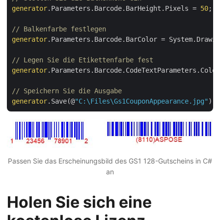
generator
.Parameters.Barcode.BarHeight.Pixels = 
50
;

// Balkenfarbe festlegen
generator
.Parameters.Barcode.BarColor = System.Drawin
// Legen Sie die Etikettenfarbe fest
generator
.Parameters.Barcode.CodeTextParameters.Color
// Speichern Sie die Ausgabe
generator
.Save(@
"C:\Files\Gs1CouponAppearance.jpg"
Passen Sie das Erscheinungsbild des GS1 128-Gutscheins in C#
an
Holen Sie sich eine