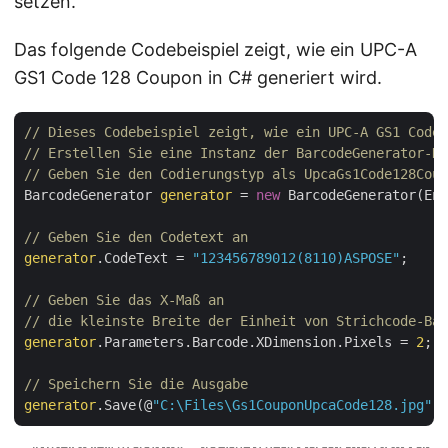
setzen.
Das folgende Codebeispiel zeigt, wie ein UPC-A
GS1 Code 128 Coupon in C# generiert wird.
// Dieses Codebeispiel zeigt, wie ein UPC-A GS1 Code 
// Erstellen Sie eine Instanz der BarcodeGenerator-Kl
// Geben Sie den Codierungstyp als UpcaGs1Code128Coup
BarcodeGenerator 
generator
 = 
new
 BarcodeGenerator(Enc
// Geben Sie den Codetext an
generator
.CodeText = 
"123456789012(8110)ASPOSE"
;

// Geben Sie das X-Maß an 
// die kleinste Breite der Einheit von Strichcode-Ba
generator
.Parameters.Barcode.XDimension.Pixels = 
2
;

// Speichern Sie die Ausgabe
generator
.Save(@
"C:\Files\Gs1CouponUpcaCode128.jpg"