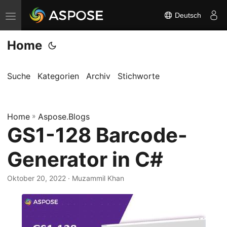
Deutsch
N
a
Home
v
i
g
Suche
Kategorien
Archiv
Stichworte
a
t
Home
i
»
Aspose.Blogs
GS1-128 Barcode-
o
n
Generator in C#
u
m
Oktober 20, 2022
· Muzammil Khan
s
c
h