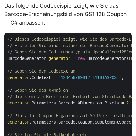
Das folgende Codebeispiel zeigt, wie Sie das
Barcode-Erscheinungsbild von GS1 128 Coupon
in C# anpassen.
// Dieses Codebeispiel zeigt, wie Sie das Barcode-Ers
// Erstellen Sie eine Instanz der BarcodeGenerator-Kl
// Geben Sie den Codierungstyp als UpcaGs1Code128Coup
BarcodeGenerator 
generator
 = 
new
 BarcodeGenerator(Enc
// Geben Sie den Codetext an
generator
.CodeText = 
"123456789012(8110)ASPOSE"
;

// Geben Sie das X-Maß an 
// die kleinste Breite der Einheit von Strichcode-Ba
generator
.Parameters.Barcode.XDimension.Pixels = 
2
;

// Platz für Coupon-Ergänzung auf 50 Pixel festlegen
generator
.Parameters.Barcode.Coupon.SupplementSpace.P
// Stellen Sie die Balkenhöhe ein