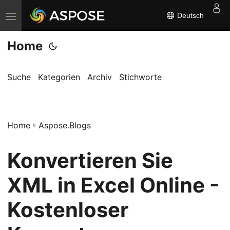
Deutsch
N
a
Home
v
i
g
Suche
Kategorien
Archiv
Stichworte
a
t
i
Home
»
Aspose.Blogs
o
n
Konvertieren Sie
u
m
XML in Excel Online -
s
Kostenloser
c
h