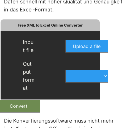
Daten schnell mit hoher Qualität und Genauigkeit
in das Excel-Format.
Free XML to Excel Online Converter
Inpu
Upload a file
t file
Out
put
form
at
Convert
Die Konvertierungssoftware muss nicht mehr