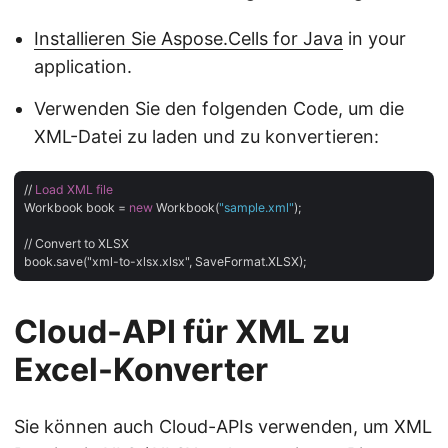
Installieren Sie Aspose.Cells for Java
in your
application.
Verwenden Sie den folgenden Code, um die
XML-Datei zu laden und zu konvertieren:
// 
Load
XML
file
Workbook book = 
new
 Workbook(
"sample.xml"
);

// Convert to XLSX

Cloud-API für XML zu
Excel-Konverter
Sie können auch Cloud-APIs verwenden, um XML