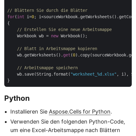
// Blättern Sie durch die Blätter
for
(
int
 i=
0
; i<sourceWorkbook.getWorksheets().getCoun
{

// Erstellen Sie eine neue Arbeitsmappe
    Workbook wb = 
new
 Workbook();

// Blatt in Arbeitsmappe kopieren
    wb.getWorksheets().
get
(
0
).copy(sourceWorkbook.get
// Arbeitsmappe speichern
    wb.save(String.format(
"worksheet_%d.xlsx"
, i), Sa
Python
Installieren Sie
Aspose.Cells for Python
.
Verwenden Sie den folgenden Python-Code,
um eine Excel-Arbeitsmappe nach Blättern