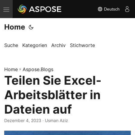
Deutsch
N
a
Home
v
i
g
Suche
Kategorien
Archiv
Stichworte
a
t
Home
i
»
Aspose.Blogs
Teilen Sie Excel-
o
n
Arbeitsblätter in
u
m
Dateien auf
s
c
Dezember 4, 2023
· Usman Aziz
h