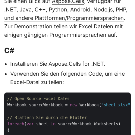
Sie einen Blick auf
Aspose.Cells
, verfügbar für
.NET, Java, C++, Python, Android, Node.js, PHP,
und andere Plattformen/Programmiersprachen
.
Zur Demonstration teilen wir Excel Dateien mit
einigen gängigen Programmiersprachen auf.
C#
Installieren Sie
Aspose.Cells for .NET
.
Verwenden Sie den folgenden Code, um eine
Excel-Datei zu teilen:
// Open-Source-Excel-Datei
Workbook sourceWorkbook = 
new
 Workbook(
"sheet.xlsx"
);

// Blättern Sie durch die Blätter
foreach
(
var
 sheet 
in
 sourceWorkbook.Worksheets)

{
