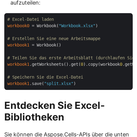
aufzuteilen:
# Excel-Datei laden
workbook0
 = Workbook(
"Workbook.xlsx"
)

# Erstellen Sie eine neue Arbeitsmappe
workbook1
 = Workbook()

# Teilen Sie das erste Arbeitsblatt (durchlaufen Sie 
workbook1
.getWorksheets().get(
0
).copy(workbook
0
.getWo
# Speichern Sie die Excel-Datei
workbook1
.save(
"split.xlsx"
Entdecken Sie Excel-
Bibliotheken
Sie können die Aspose.Cells-APIs über die unten