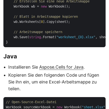
// Erstellen Sie eine neue Arbeitsmappe
    Workbook wb = 
new
 Workbook();

// Blatt in Arbeitsmappe kopieren
    wb.Worksheets[
0
].Copy(sheet);

// Arbeitsmappe speichern
    wb.Save(
string
.Format(
"worksheet_{0}.xlsx"
, sheet
Java
Installieren Sie
Aspose.Cells for Java
.
Kopieren Sie den folgenden Code und fügen
Sie ihn ein, um eine Excel-Arbeitsmappe zu
teilen.
// Open-Source-Excel-Datei
Workbook sourceWorkbook = 
new
 Workbook(
"sheet.xlsx"
);
