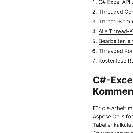
C# Excel API
Threaded Com
Thread-Kommen
Alle Thread-
Bearbeiten e
Threaded Kom
Kostenlose R
C#-Exce
Kommen
Für die Arbeit 
Aspose.Cells fo
Tabellenkalkula