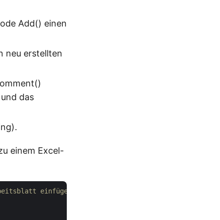
ode Add() einen
 neu erstellten
Comment()
 und das
ng).
zu einem Excel-
beitsblatt einfügen