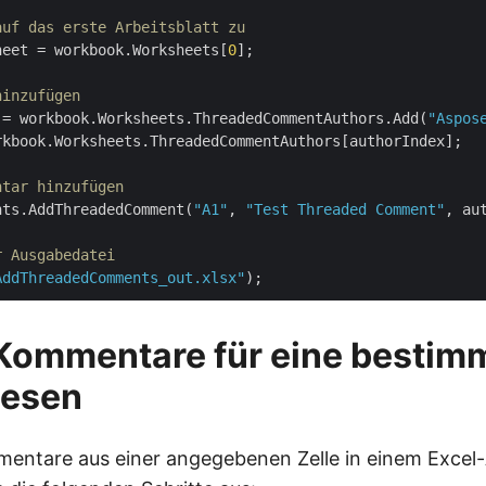
auf das erste Arbeitsblatt zu
heet = workbook.Worksheets[
0
];

hinzufügen
 = workbook.Worksheets.ThreadedCommentAuthors.Add(
"Aspos
rkbook.Worksheets.ThreadedCommentAuthors[authorIndex];

ntar hinzufügen
nts.AddThreadedComment(
"A1"
, 
"Test Threaded Comment"
, aut
r Ausgabedatei
AddThreadedComments_out.xlsx"
ommentare für eine bestimm
 lesen
tare aus einer angegebenen Zelle in einem Excel-A