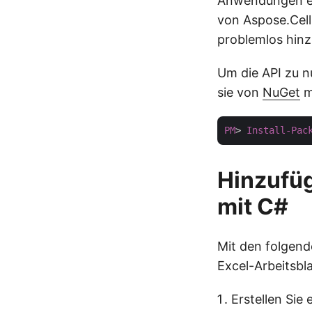
Anwendungen er
von Aspose.Cell
problemlos hinz
Um die API zu n
sie von
NuGet
m
PM
> 
Install-Pac
Hinzufü
mit C#
Mit den folgen
Excel-Arbeitsbl
Erstellen Sie