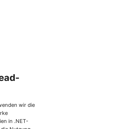
ead-
wenden wir die
arke
ien in .NET-