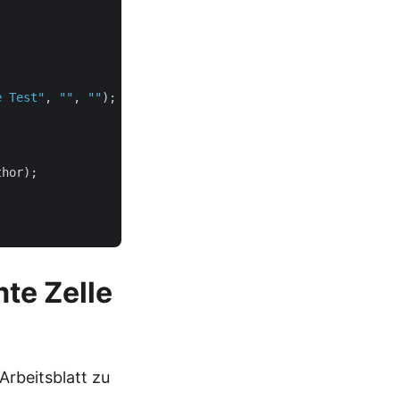
e Test"
, 
""
, 
""
hor);

te Zelle
rbeitsblatt zu