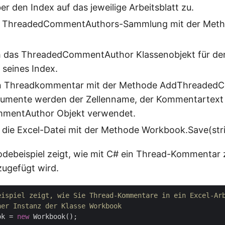
er den Index auf das jeweilige Arbeitsblatt zu.
r ThreadedCommentAuthors-Sammlung mit der Meth
ch das ThreadedCommentAuthor Klassenobjekt für den
seines Index.
en Threadkommentar mit der Methode AddThreaded
rgumente werden der Zellenname, der Kommentartext
mentAuthor Objekt verwendet.
 die Excel-Datei mit der Methode Workbook.Save(stri
debeispiel zeigt, wie mit C# ein Thread-Kommentar 
zugefügt wird.
eispiel zeigt, wie Sie Thread-Kommentare in ein Excel-Ar
ner Instanz der Klasse Workbook
ok = 
new
 Workbook();
