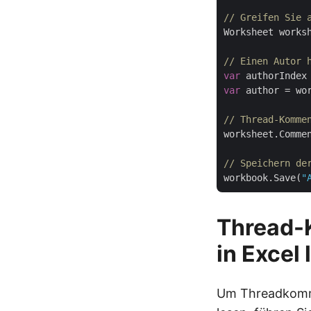
// Greifen Sie 
Worksheet works
// Einen Autor 
var
 authorIndex
var
 author = wo
// Thread-Komme
worksheet.Comme
// Speichern de
workbook.Save(
"
Thread-K
in Excel
Um Threadkommen