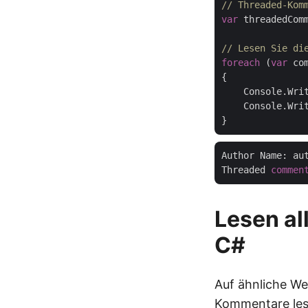
// Threaded-Kom
var
 threadedCom
// Lesen Sie di
foreach
 (
var
 co
{

    Console.Wri
    Console.Wri
Author Name: aut
Threaded 
commen
Lesen al
C#
Auf ähnliche We
Kommentare lese