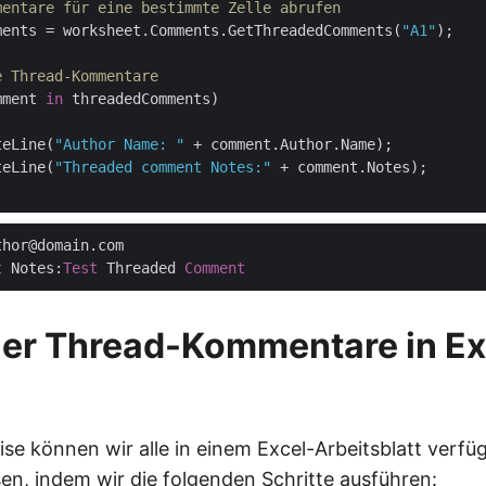
mentare für eine bestimmte Zelle abrufen
ments = worksheet.Comments.GetThreadedComments(
"A1"
);

e Thread-Kommentare
mment 
in
 threadedComments)

teLine(
"Author Name: "
 + comment.Author.Name);

teLine(
"Threaded comment Notes:"
 + comment.Notes);

hor@domain.com

t
 Notes:
Test
 Threaded 
Comment
ler Thread-Kommentare in Ex
ise können wir alle in einem Excel-Arbeitsblatt verf
n, indem wir die folgenden Schritte ausführen: