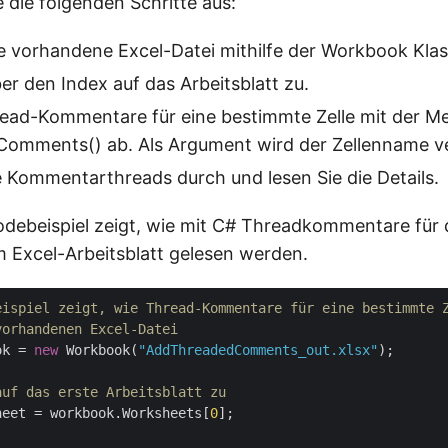
e die folgenden Schritte aus:
e vorhandene Excel-Datei mithilfe der Workbook Klas
ber den Index auf das Arbeitsblatt zu.
read-Kommentare für eine bestimmte Zelle mit der M
omments() ab. Als Argument wird der Zellenname v
e Kommentarthreads durch und lesen Sie die Details.
debeispiel zeigt, wie mit C# Threadkommentare für
m Excel-Arbeitsblatt gelesen werden.
eispiel zeigt, wie Thread-Kommentare für eine bestimmte 
vorhandenen Excel-Datei
ok = 
new
 Workbook(
"AddThreadedComments_out.xlsx"
);

auf das erste Arbeitsblatt zu
heet = workbook.Worksheets[
0
];
