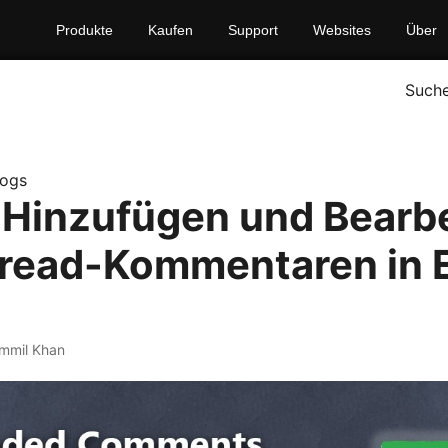
Produkte
Kaufen
Support
Websites
Über
Such
logs
 Hinzufügen und Bearb
read-Kommentaren in 
mmil Khan