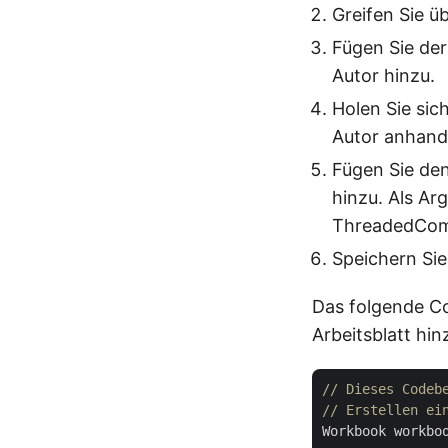
Greifen Sie üb
Fügen Sie de
Autor hinzu.
Holen Sie si
Autor anhand 
Fügen Sie d
hinzu. Als A
ThreadedCom
Speichern Sie
Das folgende Co
Arbeitsblatt hin
// Dieses Codeb
// Erstellen ei
Workbook workbo