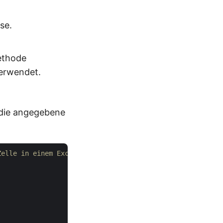
se.
ethode
erwendet.
 die angegebene
Zelle in einem Excel-Arbeitsblatt gelesen werden