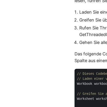
lesen, führen Si
Laden Sie ein
Greifen Sie ü
Rufen Sie Th
GetThreadedC
Gehen Sie all
Das folgende Co
Spalte aus eine
// Dieses Codeb
// Laden einer 
Workbook workbo
// Greifen Sie 
Worksheet works