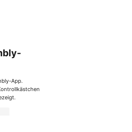
mbly-
mbly-App.
Kontrollkästchen
zeigt.