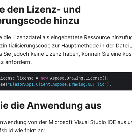
e den Lizenz- und
sierungscode hinzu
e die Lizenzdatei als eingebettete Ressource hinzuf
zinitialisierungscode zur Hauptmethode in der Datei 
ls Sie jedoch keine Lizenz haben, können Sie eine kos
z anfordern.
License license = 
new
 Aspose.Drawing.License();

nse(
"BlazorApp1.Client.Aspose.Drawing.NET.lic"
Sie die Anwendung aus
Anwendung von der Microsoft Visual Studio IDE aus 
fsbild wie folgt an: