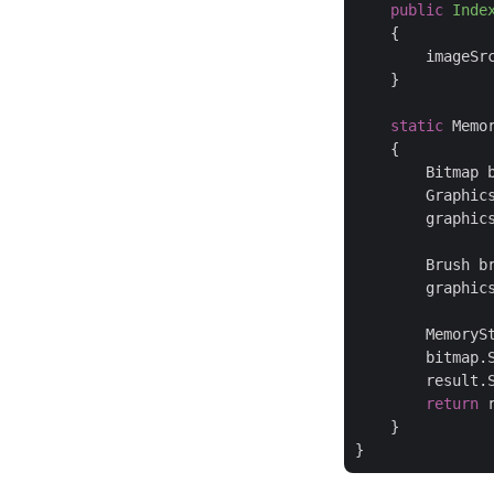
public
Inde
{

        imageSr
    }

static
 Memo
{

        Bitmap 
        Graphics
        graphics
        Brush b
        graphic
        MemoryS
        bitmap.S
        result.
return
 
    }
