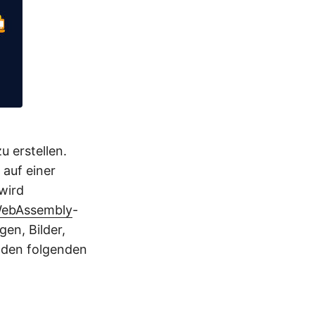
 erstellen.
auf einer
wird
WebAssembly
-
en, Bilder,
r den folgenden