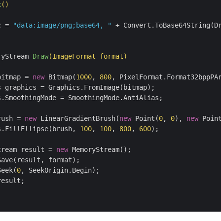
x
()
c = 
"data:image/png;base64, "
 + Convert.ToBase64String(Dr
ryStream 
Draw
(ImageFormat format)
bitmap = 
new
 Bitmap(
1000
, 
800
, PixelFormat.Format32bppPAr
 graphics = Graphics.FromImage(bitmap);

.SmoothingMode = SmoothingMode.AntiAlias;

rush = 
new
 LinearGradientBrush(
new
 Point(
0
, 
0
), 
new
 Poin
s.FillEllipse(brush, 
100
, 
100
, 
800
, 
600
);

tream result = 
new
 MemoryStream();

ave(result, format);

Seek(
0
, SeekOrigin.Begin);

result;
