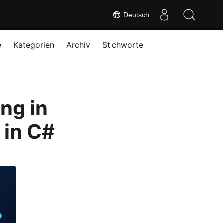
Deutsch
e
Kategorien
Archiv
Stichworte
ng in
 in C#