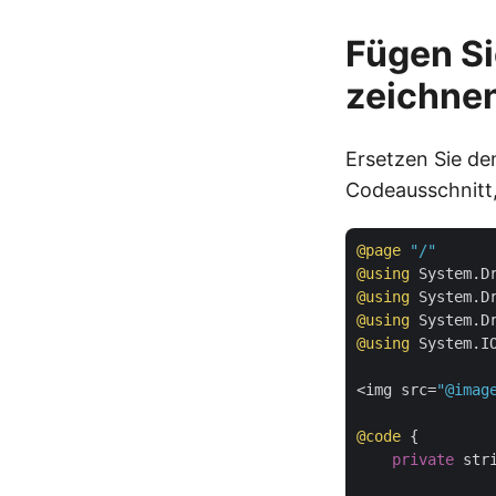
Fügen Si
zeichne
Ersetzen Sie de
Codeausschnitt, 
@page
"/"
@using
@using
@using
@using
 System.IO
<img src=
"@imag
@code
 {

private
 stri