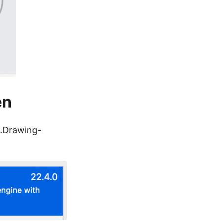
en
e.Drawing-