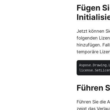
Fügen Si
Initiali
Jetzt können Si
folgenden Lizen
hinzufügen. Fal
temporäre Lizen
Aspose.Drawing.
license.SetLice
Führen 
Führen Sie die 
zeigt das Verlau