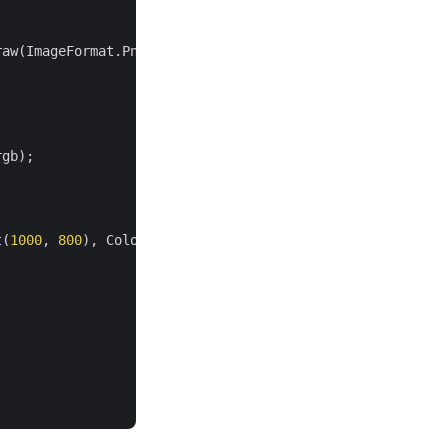
aw(ImageFormat.Png).ToArray());

gb);

t(
1000
, 
800
), Color.Red, Color.Blue);
