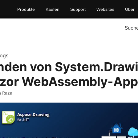
Produkte
Kaufen
Support
Websites
Über
Such
logs
den von System.Drawi
azor WebAssembly-App
n Raza