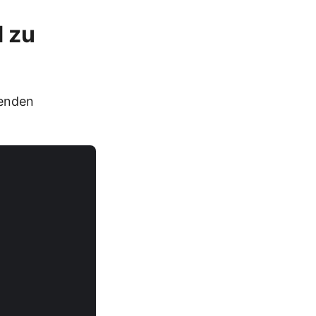
d zu
genden