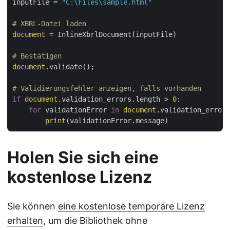
inputFile = 
"C:\Files\sample.html"
# XBRL-Datei laden
document
 = InlineXbrlDocument(inputFile)

# Bestätigen
document
.validate();

# Validierungsfehler anzeigen, falls vorhanden
if
document
.validation_errors.length > 
0
:

for
 validationError 
in
document
.validation_errors
print
Holen Sie sich eine
kostenlose Lizenz
Sie können
eine kostenlose temporäre Lizenz
erhalten
, um die Bibliothek ohne