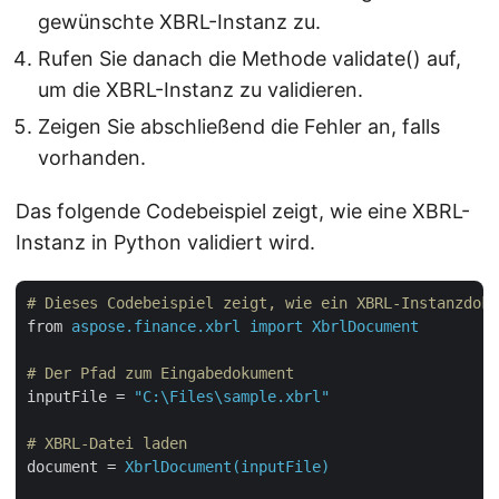
gewünschte XBRL-Instanz zu.
Rufen Sie danach die Methode validate() auf,
um die XBRL-Instanz zu validieren.
Zeigen Sie abschließend die Fehler an, falls
vorhanden.
Das folgende Codebeispiel zeigt, wie eine XBRL-
Instanz in Python validiert wird.
# Dieses Codebeispiel zeigt, wie ein XBRL-Instanzdoku
from
aspose.finance.xbrl import XbrlDocument
# Der Pfad zum Eingabedokument
inputFile
 = 
"C:\Files\sample.xbrl"
# XBRL-Datei laden
document
 = 
XbrlDocument(inputFile)