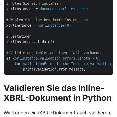
# Holen Sie sich Instanzen
xbrlInstances
 = 
document.xbrl_instances
# Wählen Sie eine bestimmte Instanz aus
xbrlInstance
 = 
xbrlInstances[0]
# Bestätigen
xbrlInstance.validate()
# Validierungsfehler anzeigen, falls vorhanden
if
xbrlInstance.validation_errors.length > 0:
for
validationError in xbrlInstance.validation_er
print(validationError.message)
Validieren Sie das Inline-
XBRL-Dokument in Python
Wir können ein iXBRL-Dokument auch validieren,