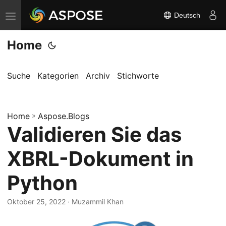
Deutsch
N
a
Home
v
i
g
Suche
Kategorien
Archiv
Stichworte
a
t
Home
i
»
Aspose.Blogs
Validieren Sie das
o
n
XBRL-Dokument in
u
m
Python
s
c
Oktober 25, 2022
· Muzammil Khan
h