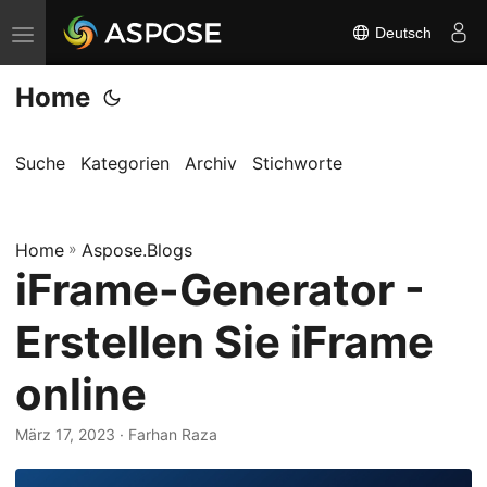
Deutsch
N
a
Home
v
i
g
Suche
Kategorien
Archiv
Stichworte
a
t
Home
i
»
Aspose.Blogs
iFrame-Generator -
o
n
Erstellen Sie iFrame
u
m
online
s
c
März 17, 2023
· Farhan Raza
h