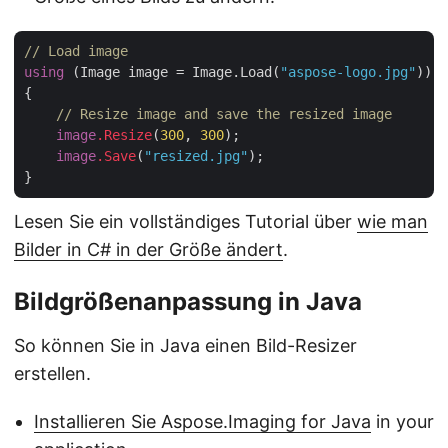
// Load image
using
 (Image image = Image.Load(
"aspose-logo.jpg"
))

{

// Resize image and save the resized image
image
.Resize
(
300
, 
300
);

image
.Save
(
"resized.jpg"
);

Lesen Sie ein vollständiges Tutorial über
wie man
Bilder in C# in der Größe ändert
.
Bildgrößenanpassung in Java
So können Sie in Java einen Bild-Resizer
erstellen.
Installieren Sie Aspose.Imaging for Java
in your