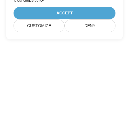
to
our cookie policy
.
ACCEPT
CUSTOMIZE
DENY
Abonnieren Sie Aspose-Produktupdates
Erhalten Sie monatliche Newsletter & Angebote direkt in Ihrem
Postfach.