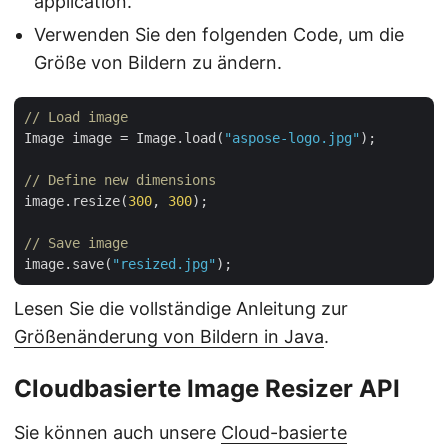
application.
Verwenden Sie den folgenden Code, um die
Größe von Bildern zu ändern.
// Load image
Image image = Image.load(
"aspose-logo.jpg"
);

// Define new dimensions
image.resize(
300
, 
300
);

// Save image
image.save(
"resized.jpg"
Lesen Sie die vollständige Anleitung zur
Größenänderung von Bildern in Java
.
Cloudbasierte Image Resizer API
Sie können auch unsere
Cloud-basierte