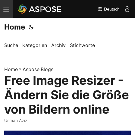
Deutsch
N
a
Home
v
i
g
Suche
Kategorien
Archiv
Stichworte
a
t
Home
i
»
Aspose.Blogs
Free Image Resizer -
o
n
Ändern Sie die Größe
u
m
von Bildern online
s
c
Usman Aziz
h