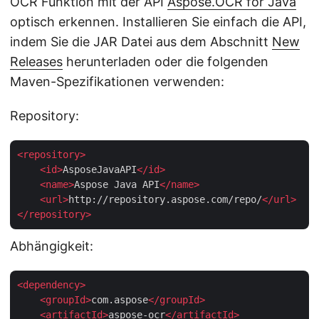
OCR Funktion mit der API
Aspose.OCR for Java
optisch erkennen. Installieren Sie einfach die API,
indem Sie die JAR Datei aus dem Abschnitt
New
Releases
herunterladen oder die folgenden
Maven-Spezifikationen verwenden:
Repository:
<
repository
>
<
id
>
AsposeJavaAPI
</
id
>
<
name
>
Aspose Java API
</
name
>
<
url
>
http://repository.aspose.com/repo/
</
url
>
</
repository
>
Abhängigkeit:
<
dependency
>
<
groupId
>
com.aspose
</
groupId
>
<
artifactId
>
aspose-ocr
</
artifactId
>