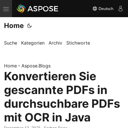
Deutsch
N
a
Home
v
i
g
Suche
Kategorien
Archiv
Stichworte
a
t
Home
i
»
Aspose.Blogs
Konvertieren Sie
o
n
gescannte PDFs in
u
m
durchsuchbare PDFs
s
mit OCR in Java
c
h
Dezember 13, 2021
· Farhan Raza