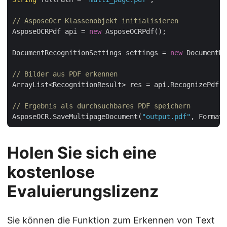
// AsposeOcr Klassenobjekt initialisieren
AsposeOCRPdf api = 
new
 AsposeOCRPdf();

DocumentRecognitionSettings settings = 
new
 DocumentRe
// Bilder aus PDF erkennen           
ArrayList<RecognitionResult> res = api.RecognizePdf(f
// Ergebnis als durchsuchbares PDF speichern
AsposeOCR.SaveMultipageDocument(
"output.pdf"
Holen Sie sich eine
kostenlose
Evaluierungslizenz
Sie können die Funktion zum Erkennen von Text