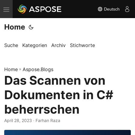
Deutsch
N
a
Home
v
i
g
Suche
Kategorien
Archiv
Stichworte
a
t
Home
i
»
Aspose.Blogs
Das Scannen von
o
n
Dokumenten in C#
u
m
beherrschen
s
c
April 28, 2023
· Farhan Raza
h