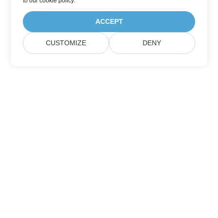
to
our cookie policy
.
ACCEPT
CUSTOMIZE
DENY
Abonnieren Sie Aspose-
Produktaktualisierungen
Erhalten Sie monatliche Newsletter & Angebote direkt in Ihr
Postfach.