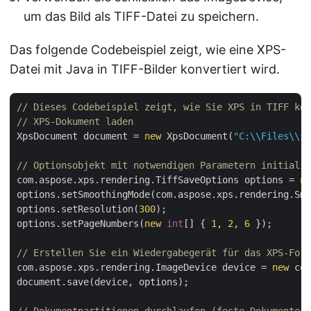
um das Bild als TIFF-Datei zu speichern.
Das folgende Codebeispiel zeigt, wie eine XPS-
Datei mit Java in TIFF-Bilder konvertiert wird.
// Dieses Codebeispiel zeigt, wie Sie XPS in TIFF kon
// XPS-Dokument laden
XpsDocument document = 
new
 XpsDocument(
"C:\\Files\\sa
// Optionsobjekt mit notwendigen Parametern initialis
com.aspose.xps.rendering.TiffSaveOptions options = 
ne
options.setSmoothingMode(com.aspose.xps.rendering.Smo
options.setResolution(
300
);

options.setPageNumbers(
new
int
[] { 
1
, 
2
, 
6
 });

// Erstellen Sie ein Wiedergabegerät für das XPS-Form
com.aspose.xps.rendering.ImageDevice device = 
new
 com
document.save(device, options);
