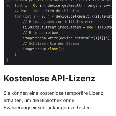
// Dokumentpartitionen durchlaufen (feste Dokumente i
for
 (
int
 i = 
0
; i < device.getResult().length; i++) {

// Partitionsseiten durchlaufen
for
 (
int
 j = 
0
; j < device.getResult()[i].length;
// Bildausgabestrom initialisieren
        FileOutputStream imageStream = 
new
 FileOutput
// Bild schreiben
        imageStream.write(device.getResult()[i][j], 
0
// Schließen Sie den Stream
        imageStream.
close
();

    }

Kostenlose API-Lizenz
Sie können
eine kostenlose temporäre Lizenz
erhalten
, um die Bibliothek ohne
Evaluierungseinschränkungen zu testen.