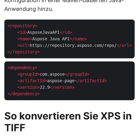
Konfiguration in einer Maven-basierten Java-
Anwendung hinzu.
<
repository
>
<
id
>
AsposeJavaAPI
</
id
>
<
name
>
Aspose Java API
</
name
>
<
url
>
https://repository.aspose.com/repo/
</
url
>
</
repository
>
<
dependency
>
<
groupId
>
com.aspose
</
groupId
>
<
artifactId
>
aspose-page
</
artifactId
>
<
version
>
22.9
</
version
>
</
dependency
>
So konvertieren Sie XPS in
TIFF