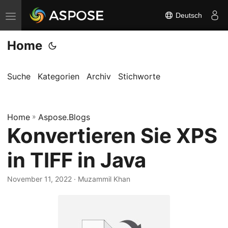
Deutsch
N
a
Home
v
i
g
Suche
Kategorien
Archiv
Stichworte
a
t
Home
i
»
Aspose.Blogs
Konvertieren Sie XPS
o
n
in TIFF in Java
u
m
November 11, 2022
· Muzammil Khan
s
c
h