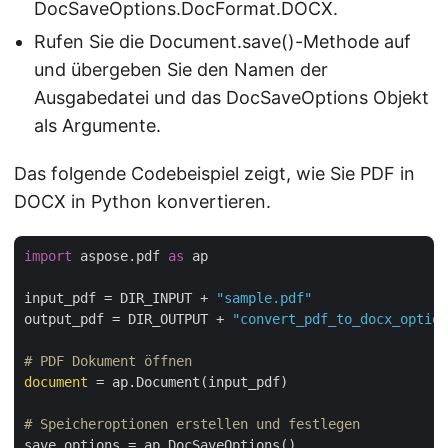
DocSaveOptions.DocFormat.DOCX.
Rufen Sie die Document.save()-Methode auf
und übergeben Sie den Namen der
Ausgabedatei und das DocSaveOptions Objekt
als Argumente.
Das folgende Codebeispiel zeigt, wie Sie PDF in
DOCX in Python konvertieren.
import
 aspose.pdf 
as
 ap

input_pdf = DIR_INPUT + 
"sample.pdf"
output_pdf = DIR_OUTPUT + 
"convert_pdf_to_docx_option
# PDF Dokument öffnen
document
 = ap.Document(input_pdf)

# Speicheroptionen erstellen und festlegen
save_options = ap.DocSaveOptions()
