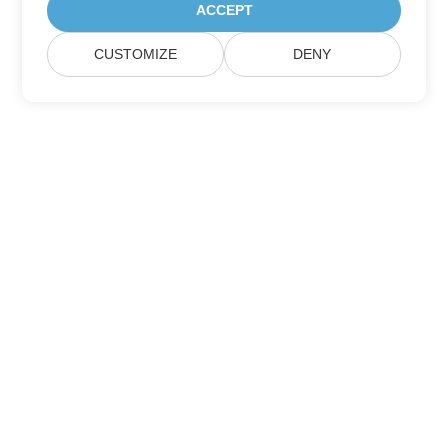
ACCEPT
CUSTOMIZE
DENY
Abonnieren Sie Aspose-
Produktaktualisierungen
Erhalten Sie monatliche Newsletter & Angebote direkt in Ihr
Postfach.