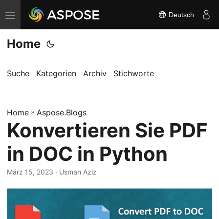
Deutsch
N
a
Home
v
i
g
Suche
Kategorien
Archiv
Stichworte
a
t
Home
i
»
Aspose.Blogs
Konvertieren Sie PDF
o
n
in DOC in Python
u
m
März 15, 2023
· Usman Aziz
s
c
h