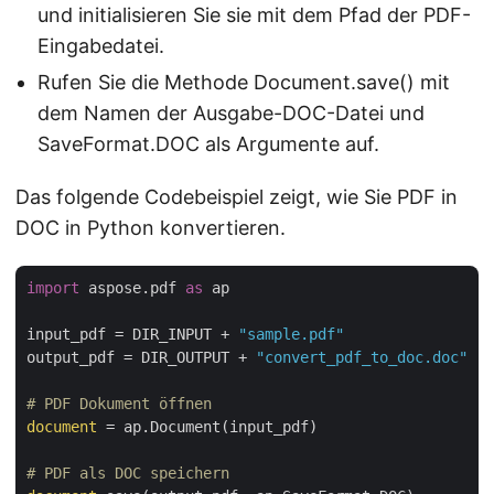
und initialisieren Sie sie mit dem Pfad der PDF-
Eingabedatei.
Rufen Sie die Methode Document.save() mit
dem Namen der Ausgabe-DOC-Datei und
SaveFormat.DOC als Argumente auf.
Das folgende Codebeispiel zeigt, wie Sie PDF in
DOC in Python konvertieren.
import
 aspose.pdf 
as
 ap

input_pdf = DIR_INPUT + 
"sample.pdf"
output_pdf = DIR_OUTPUT + 
"convert_pdf_to_doc.doc"
# PDF Dokument öffnen
document
 = ap.Document(input_pdf)

# PDF als DOC speichern