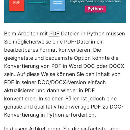
a
l
t
e
Beim Arbeiten mit
PDF
Dateien in Python müssen
n
Sie möglicherweise eine PDF-Datei in ein
bearbeitbares Format konvertieren. Die
geeignetste und bequemste Option könnte die
Konvertierung von PDF in Word DOC oder DOCX
sein. Auf diese Weise können Sie den Inhalt von
PDF in seiner DOC/DOCX-Version einfach
aktualisieren und dann wieder in PDF
konvertieren. In solchen Fällen ist jedoch eine
genaue und qualitativ hochwertige PDF zu DOC-
Konvertierung in Python erforderlich.
In diesem Artikel lernen Sie die einfachste, aber