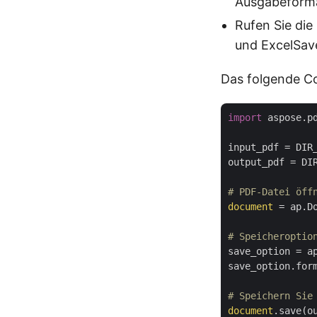
Ausgabeform
Rufen Sie di
und ExcelSav
Das folgende Co
import
 aspose.p
input_pdf = DIR
output_pdf = DI
# PDF-Datei öff
document
 = ap.Do
# Speicheroptio
save_option = ap
save_option.for
# Speichern Sie
document