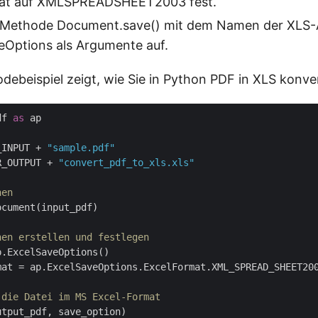
at auf XMLSPREADSHEET2003 fest.
e Methode Document.save() mit dem Namen der XLS-
eOptions als Argumente auf.
debeispiel zeigt, wie Sie in Python PDF in XLS konver
df 
as
 ap

_INPUT + 
"sample.pdf"
R_OUTPUT + 
"convert_pdf_to_xls.xls"
nen
cument(input_pdf)

nen erstellen und festlegen
.ExcelSaveOptions()

mat = ap.ExcelSaveOptions.ExcelFormat.XML_SPREAD_SHEET200
 die Datei im MS Excel-Format