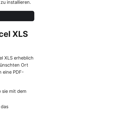
zu installieren.
xcel XLS
el XLS erheblich
wünschten Ort
m eine PDF-
e sie mit dem
 das