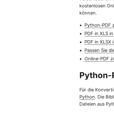
kostenlosen Onl
können.
Python-PDF z
PDF in XLS in
PDF in XLSX 
Passen Sie di
Online-PDF z
Python-
Für die Konver
Python
. Die Bi
Dateien aus Py