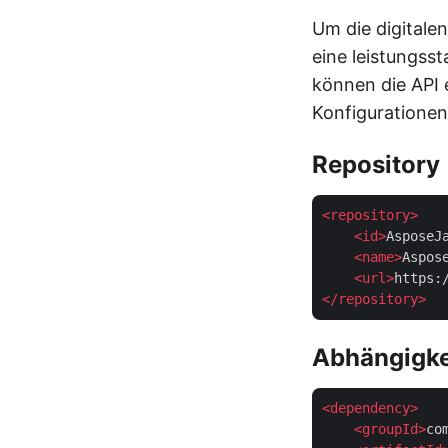
Um die digitale
eine leistungss
können die API
Konfigurationen 
Repository
<
repository
>
<
id
>
AsposeJ
<
name
>
Aspos
<
url
>
https:
</
repository
>
Abhängigke
<
dependency
>
<
groupId
>
co