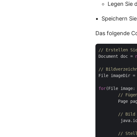
Legen Sie 
Speichern Si
Das folgende Co
// Erstellen Si
Document doc = 
// Bildverzeich
File imageDir =
for
(File image: 
// Füge
	Page pa
// Bild
	 java.
// Stel