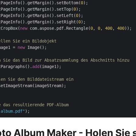
etPageInfo().getMargin().setBottom(
0
);

etPageInfo().getMargin().setTop(
0
);

etPageInfo().getMargin().setLeft(
0
);

etPageInfo().getMargin().setRight(
0
);

tCropBox(
new
 com.aspose.pdf.Rectangle(
0
, 
0
, 
400
, 
400
));

ellen Sie ein Bildobjekt
mage1 = 
new
 Image();

n Sie das Bild zur Absatzsammlung des Abschnitts hinzu
tParagraphs().
add
(image1);

len Sie den Bilddateistream ein
e das resultierende PDF-Album
-album.pdf"
to Album Maker - Holen Sie s