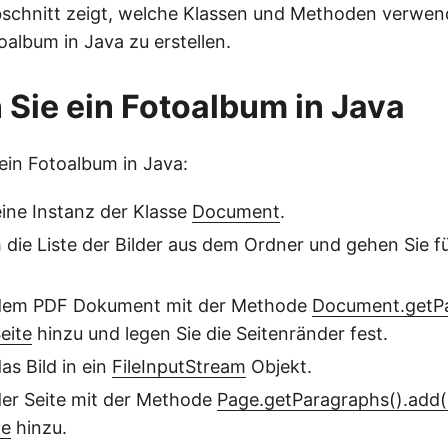
bschnitt zeigt, welche Klassen und Methoden verwe
toalbum in Java zu erstellen.
n Sie ein Fotoalbum in Java
 ein Fotoalbum in Java:
 eine Instanz der Klasse
Document
.
h die Liste der Bilder aus dem Ordner und gehen Sie fü
 dem PDF Dokument mit der Methode
Document.getPa
eite
hinzu und legen Sie die Seitenränder fest.
as Bild in ein
FileInputStream
Objekt.
der Seite mit der Methode
Page.getParagraphs().add
ge
hinzu.