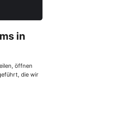
ums in
eilen, öffnen
eführt, die wir