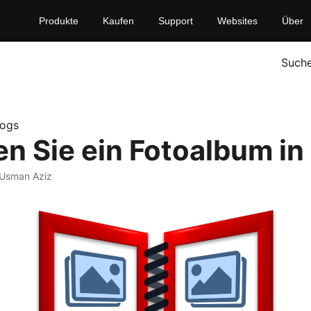
Produkte
Kaufen
Support
Websites
Über
Such
logs
en Sie ein Fotoalbum in
 Usman Aziz