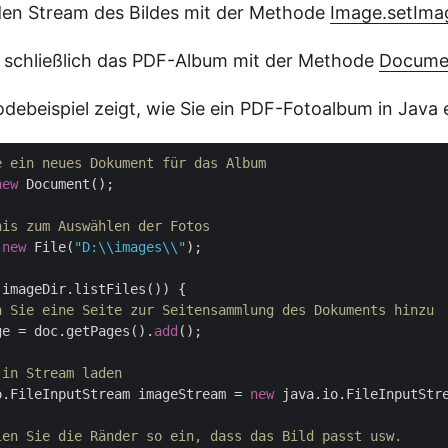
den Stream des Bildes mit der Methode
Image.setIma
e schließlich das PDF-Album mit der Methode
Documen
debeispiel zeigt, wie Sie ein PDF-Fotoalbum in Java e
e ein neues Dokument für das Album
new
 Document();

nis zum Auswählen der Fotos
 
new
 File(
"D:\\images\\"
);

imageDir.listFiles()) {

n Sie eine Seite zur Seitensammlung des Dokuments hinzu
ge = doc.getPages().
add
();

 in Stream laden
io.FileInputStream imageStream = 
new
 java.io.FileInputStr
len Sie die Ränder so ein, dass das Bild passt usw.