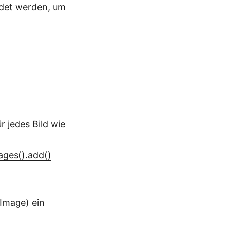
ndet werden, um
r jedes Bild wie
ges().add()
(Image)
ein