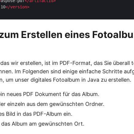
>
aspose-pdf
</
artifactId
>
.10
</
version
>
 zum Erstellen eines Fotoalb
as wir erstellen, ist im PDF-Format, das Sie überall t
nen. Im Folgenden sind einige einfache Schritte aufg
, um unser digitales Fotoalbum in Java zu erstellen.
 ein neues PDF Dokument für das Album.
lder einzeln aus dem gewünschten Ordner.
es Bild in das PDF-Album ein.
e das Album am gewünschten Ort.