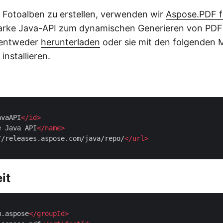
n Fotoalben zu erstellen, verwenden wir
Aspose.PDF f
tarke Java-API zum dynamischen Generieren von PDF 
 entweder
herunterladen
oder sie mit den folgenden
installieren.
avaAPI
</
id
>
e Java API
</
name
>
//releases.aspose.com/java/repo/
</
url
>
it
m.aspose
</
groupId
>