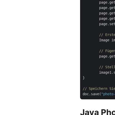
	page.g
	page.g
	page.g
	page.g
	page.se
// Erst
	Image i
// Füge
	page.ge
// Stel
	image1.setImageStream(imageStream); 			

}

// Speichern Si
doc.save(
"photo
Java Pho