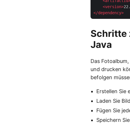
<
artifactId
<
version
>
22
</
dependency
>
Schritte
Java
Das Fotoalbum, d
und drucken kön
befolgen müssen
Erstellen Sie
Laden Sie Bi
Fügen Sie jed
Speichern Si