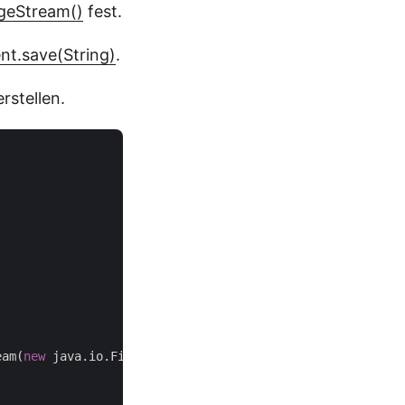
geStream()
fest.
t.save(String)
.
rstellen.
eam(
new
 java.io.File(image.getPath()));
