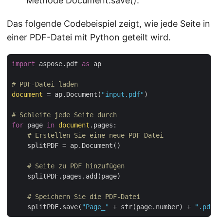
Methode Document.save().
Das folgende Codebeispiel zeigt, wie jede Seite in
einer PDF-Datei mit Python geteilt wird.
import
 aspose.pdf 
as
 ap

# PDF-Datei laden
document
 = ap.Document(
"input.pdf"
)

# Schleife jede Seite durch
for
 page 
in
document
.pages:

# Erstellen Sie eine neue PDF-Datei
    splitPDF = ap.Document()

# Seite zu PDF hinzufügen
    splitPDF.pages.add(page)

# Speichern Sie die PDF-Datei
    splitPDF.save(
"Page_"
 + str(page.number) + 
".pdf"