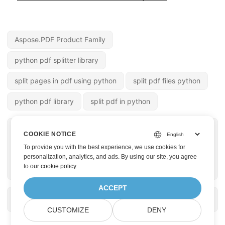
Aspose.PDF Product Family
python pdf splitter library
split pages in pdf using python
split pdf files python
python pdf library
split pdf in python
« VORHERIGE SEITE
NÄCHSTE SEITE »
COOKIE NOTICE
Komprimieren Sie
Mehrere PDF Dateien
To provide you with the best experience, we use cookies for
PDF Dateien in
in Python
personalization, analytics, and ads. By using our site, you agree
to
our cookie policy
.
Python
zusammenführen
ACCEPT
CUSTOMIZE
DENY