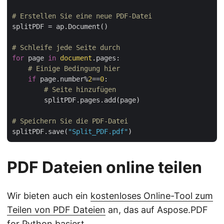
# Erstellen Sie eine neue PDF-Datei
splitPDF = ap.Document()

# Schleife jede Seite durch
for
 page 
in
document
.pages:

# Einige Bedingung hier
if
 page.number%
2
==
0
:

# Seite hinzufügen
        splitPDF.pages.add(page)

# Speichern Sie die PDF-Datei
splitPDF.save(
"Split_PDF.pdf"
PDF Dateien online teilen
Wir bieten auch ein
kostenloses Online-Tool zum
Teilen von PDF Dateien
an, das auf Aspose.PDF
for Python basiert.