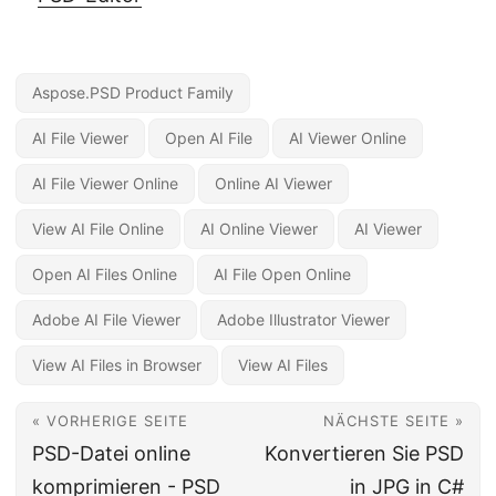
Aspose.PSD Product Family
AI File Viewer
Open AI File
AI Viewer Online
AI File Viewer Online
Online AI Viewer
View AI File Online
AI Online Viewer
AI Viewer
Open AI Files Online
AI File Open Online
Adobe AI File Viewer
Adobe Illustrator Viewer
View AI Files in Browser
View AI Files
« VORHERIGE SEITE
NÄCHSTE SEITE »
PSD-Datei online
Konvertieren Sie PSD
komprimieren - PSD
in JPG in C#