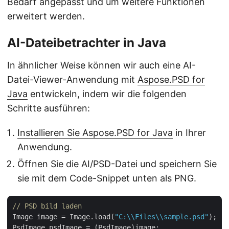
Bedarf angepasst und um weitere Funktionen
erweitert werden.
AI-Dateibetrachter in Java
In ähnlicher Weise können wir auch eine AI-
Datei-Viewer-Anwendung mit
Aspose.PSD for
Java
entwickeln, indem wir die folgenden
Schritte ausführen:
Installieren Sie Aspose.PSD for Java
in Ihrer
Anwendung.
Öffnen Sie die AI/PSD-Datei und speichern Sie
sie mit dem Code-Snippet unten als PNG.
// PSD bild laden
Image image = Image.load(
"C:\\Files\\sample.psd"
);

PsdImage psdImage = (PsdImage)image;
