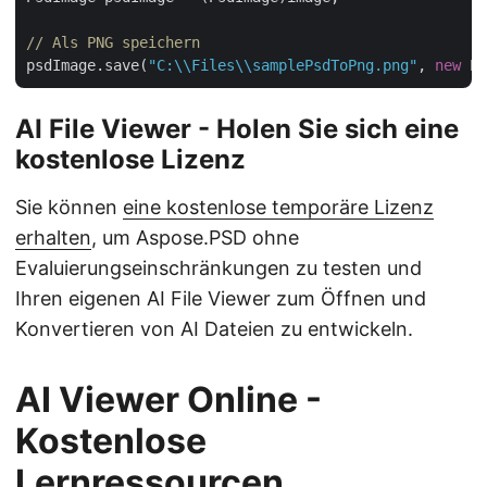
// Als PNG speichern
psdImage.save(
"C:\\Files\\samplePsdToPng.png"
, 
new
AI File Viewer - Holen Sie sich eine
kostenlose Lizenz
Sie können
eine kostenlose temporäre Lizenz
erhalten
, um Aspose.PSD ohne
Evaluierungseinschränkungen zu testen und
Ihren eigenen AI File Viewer zum Öffnen und
Konvertieren von AI Dateien zu entwickeln.
AI Viewer Online -
Kostenlose
Lernressourcen