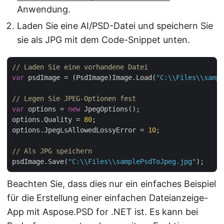
Anwendung.
Laden Sie eine AI/PSD-Datei und speichern Sie
sie als JPG mit dem Code-Snippet unten.
// Laden Sie eine vorhandene Datei
var
 psdImage = (PsdImage)Image.Load(
"C:\\Files\\sampl
// Legen Sie JPEG-Optionen fest
var
 options = 
new
 JpegOptions();

options.Quality = 
80
;

options.JpegLsAllowedLossyError = 
10
;

// Als JPG speichern
psdImage.Save(
"C:\\Files\\samplePsdToJpeg.jpg"
Beachten Sie, dass dies nur ein einfaches Beispiel
für die Erstellung einer einfachen Dateianzeige-
App mit Aspose.PSD for .NET ist. Es kann bei