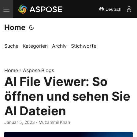
Deutsch
N
a
Home
v
i
g
Suche
Kategorien
Archiv
Stichworte
a
t
Home
i
»
Aspose.Blogs
AI File Viewer: So
o
n
öffnen und sehen Sie
u
m
AI Dateien
s
c
Januar 5, 2023
· Muzammil Khan
h