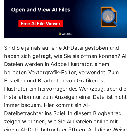
a
l
t
e
n
Sind Sie jemals auf eine
AI-Datei
gestoßen und
haben sich gefragt, wie Sie sie öffnen können? AI
Dateien werden in Adobe Illustrator, einem
beliebten Vektorgrafik-Editor, verwendet. Zum
Erstellen und Bearbeiten von Grafiken ist
Illustrator ein hervorragendes Werkzeug, aber die
Installation nur zum Anzeigen einer Datei ist nicht
immer bequem. Hier kommt ein AI-
Dateibetrachter ins Spiel. In diesem Blogbeitrag
zeigen wir Ihnen, wie Sie AI Dateien online mit
einem AI-Dateibetrachter öffnen. Auf diese Weise