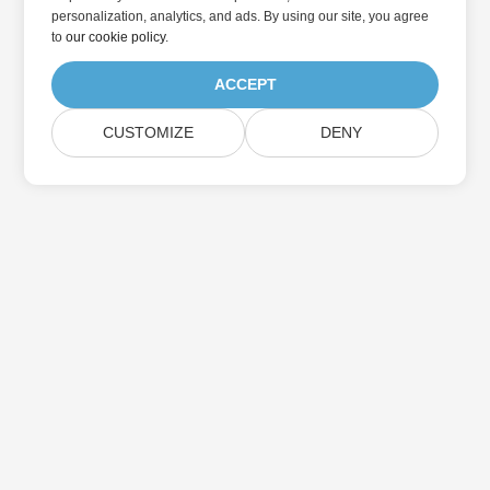
personalization, analytics, and ads. By using our site, you agree
to
our cookie policy
.
ACCEPT
CUSTOMIZE
DENY
Abonnieren Sie Aspose-
Produktaktualisierungen
Erhalten Sie monatliche Newsletter & Angebote direkt in Ihr
Postfach.