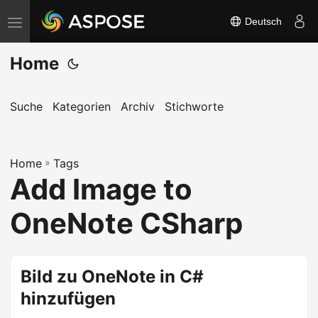
Deutsch
N
a
Home
v
i
g
Suche
Kategorien
Archiv
Stichworte
a
t
Home
i
»
Tags
Add Image to
o
n
OneNote CSharp
u
m
s
Bild zu OneNote in C#
c
hinzufügen
h