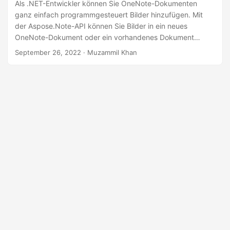
a
Als .NET-Entwickler können Sie OneNote-Dokumenten
ganz einfach programmgesteuert Bilder hinzufügen. Mit
l
der Aspose.Note-API können Sie Bilder in ein neues
t
OneNote-Dokument oder ein vorhandenes Dokument
e
einfügen. In diesem Artikel erfahren Sie, wie Sie ein Bild zu
September 26, 2022
· Muzammil Khan
n
einem OneNote in C# hinzufügen.