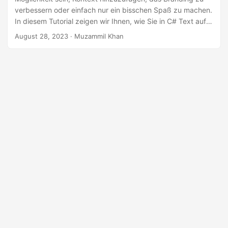
a
verbessern oder einfach nur ein bisschen Spaß zu machen.
l
In diesem Tutorial zeigen wir Ihnen, wie Sie in C# Text auf
t
Fotos schreiben oder Text zu Bildern hinzufügen.
August 28, 2023
· Muzammil Khan
e
n