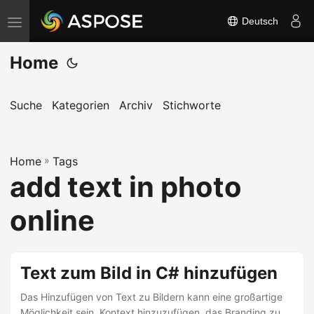
Deutsch
N
a
Home
v
i
g
Suche
Kategorien
Archiv
Stichworte
a
t
Home
i
»
Tags
add text in photo
o
n
online
u
m
s
Text zum Bild in C# hinzufügen
c
Das Hinzufügen von Text zu Bildern kann eine großartige
h
Möglichkeit sein, Kontext hinzuzufügen, das Branding zu