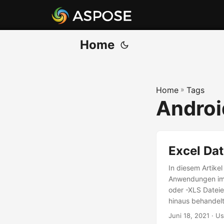
Home
Home
»
Tags
Androi
Excel Dat
In diesem Artikel
Anwendungen imp
oder -XLS Dateie
hinaus behandelt
generieren, Form
Juni 18, 2021
· Us