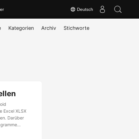
er
Deutsch
e
Kategorien
Archiv
Stichworte
ellen
roid
ie Excel XLSX
len. Darüber
Diagramme
.