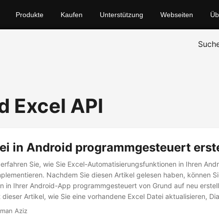
Produkte
Kaufen
Unterstützung
Webseiten
Üb
Such
d Excel API
ei in Android programmgesteuert erst
 erfahren Sie, wie Sie Excel-Automatisierungsfunktionen in Ihren And
lementieren. Nachdem Sie diesen Artikel gelesen haben, können S
n in Ihrer Android-App programmgesteuert von Grund auf neu erstel
 dieser Artikel, wie Sie eine vorhandene Excel Datei aktualisieren, 
eln anwenden und Pivot Tabellen in Excel Arbeitsblättern hinzufügen
man Aziz